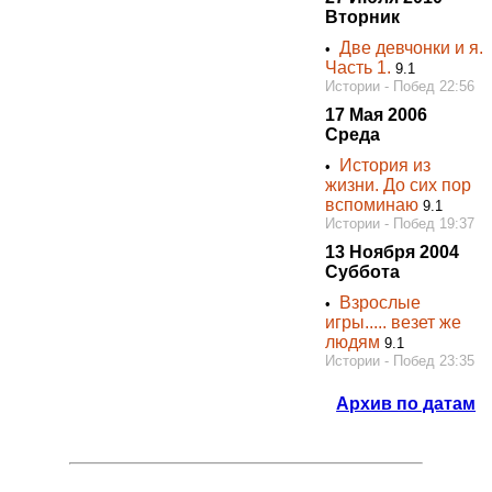
Вторник
Две девчонки и я.
•
Часть 1.
9.1
Истории - Побед 22:56
17 Мая 2006
Среда
История из
•
жизни. До сих пор
вспоминаю
9.1
Истории - Побед 19:37
13 Ноября 2004
Суббота
Взрослые
•
игры..... везет же
людям
9.1
Истории - Побед 23:35
Архив по датам