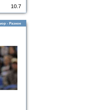
10.7
мор -
Разное