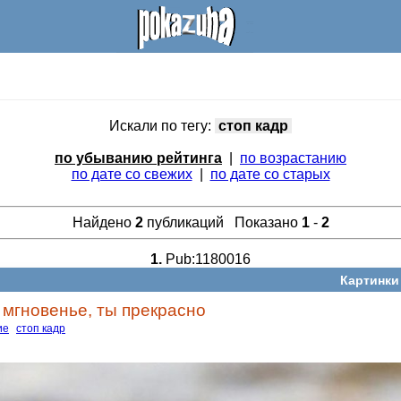
Искали по тегу:
стоп кадр
по убыванию рейтинга
|
по возрастанию
по дате со свежих
|
по дате со старых
Найдено
2
публикаций Показано
1
-
2
1.
Pub:1180016
Картинки
 мгновенье, ты прекрасно
ие
стоп кадр