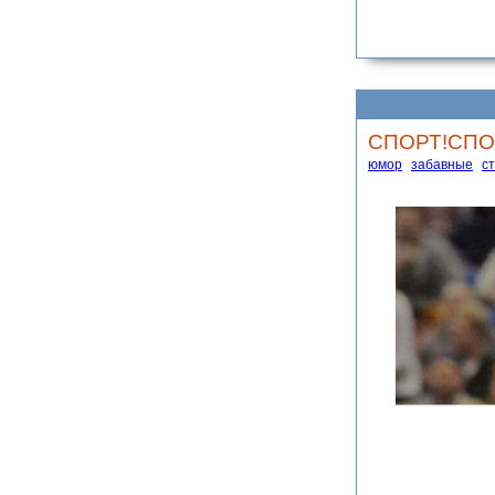
СПОРТ!СПО
юмор
забавные
с