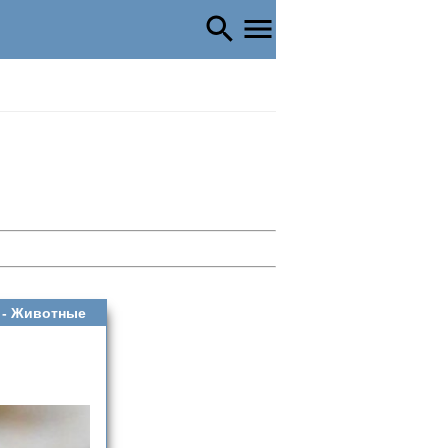
 -
Животные