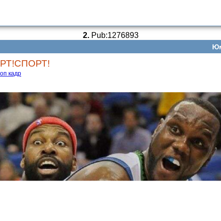
2.
Pub:1276893
Ю
РТ!СПОРТ!
топ кадр