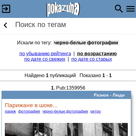
Поиск по тегам
Искали по тегу:
черно-белые фотографии
по убыванию рейтинга
|
по возрастанию
по дате со свежих
|
по дате со старых
Найдено
1
публикаций Показано
1
-
1
1.
Pub:1359956
Разное -
Люди
Парижане в шоке...
париж
фотография
черно-белые фотографии
ретро