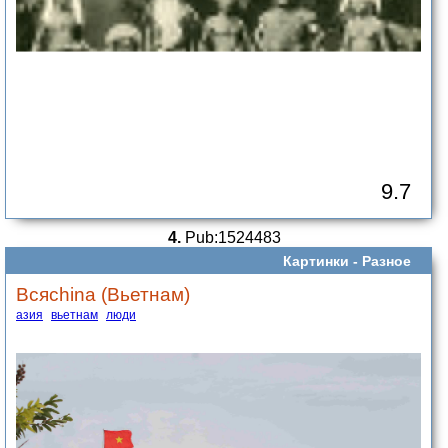
9.7
4.
Pub:1524483
Картинки -
Разное
Всяchina (Вьетнам)
азия
вьетнам
люди