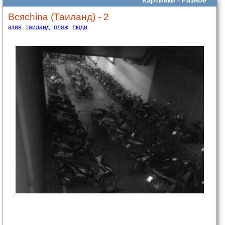
Всяchina (Таиланд) - 2
азия
таиланд
пляж
люди