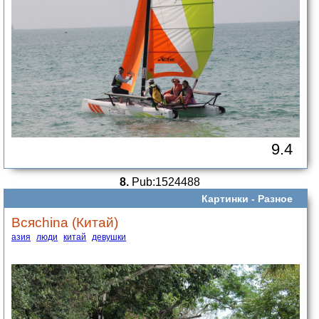
9.4
8.
Pub:1524488
Картинки -
Разное
Всяchina (Китай)
азия
люди
китай
девушки