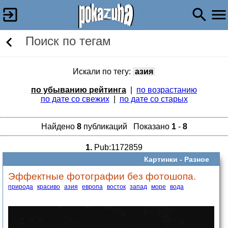
Поиск по тегам
Искали по тегу:
азия
по убыванию рейтинга
|
по возрастанию
по дате со свежих
|
по дате со старых
Найдено
8
публикаций Показано
1
-
8
1.
Pub:1172859
Картинки -
Разное
Эффектные фотографии без фотошопа.
природа
красиво
азия
европа
восток
запад
море
вода