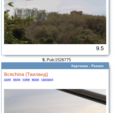
9.5
5.
Pub:1526775
Картинки -
Разное
Всяchina (Таиланд)
азия
люди
пляж
море
таиланд