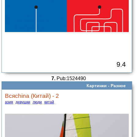
9.4
7.
Pub:1524490
Картинки -
Разное
Всяchina (Китай) - 2
азия
девушки
люди
китай