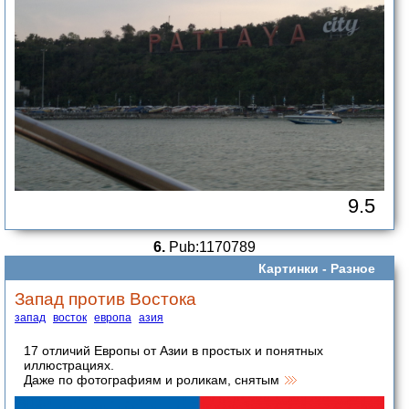
9.5
6.
Pub:1170789
Картинки -
Разное
Запад против Востока
запад
восток
европа
азия
17 отличий Европы от Азии в простых и понятных
иллюстрациях.
Даже по фотографиям и роликам, снятым