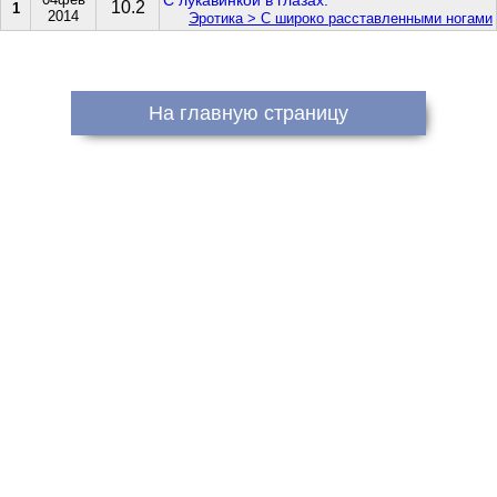
С лукавинкой в глазах.
10.2
1
2014
Эротика > С широко расставленными ногами
На главную страницу