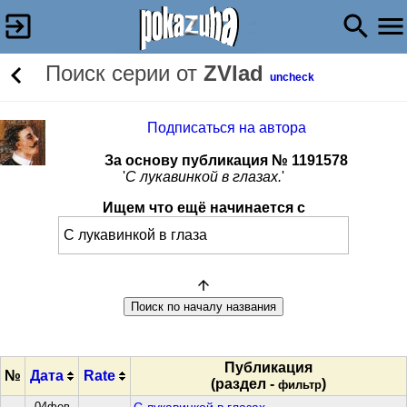
Поиск серии от
ZVlad
uncheck
Подписаться на автора
За основу публикация № 1191578
'
С лукавинкой в глазах.
'
Ищем что ещё начинается с
Публикация
№
Дата
Rate
(раздел -
)
фильтр
04фев