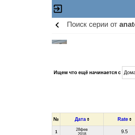
Поиск серии от
ana
Ищем что ещё начинается с
№
Дата
Rate
28фев
9.5
1
2018