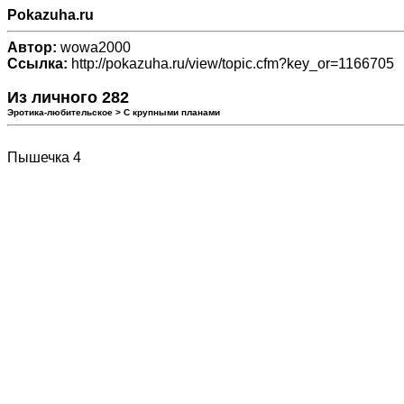
Pokazuha.ru
Автор:
wowa2000
Ссылка:
http://pokazuha.ru/view/topic.cfm?key_or=1166705
Из личного 282
Эротика-любительское > С крупными планами
Пышечка 4