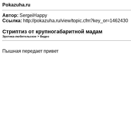
Pokazuha.ru
Автор:
SergeiHappy
Ссылка:
http://pokazuha.ru/view/topic.cfm?key_or=1462430
Стриптиз от крупногабаритной мадам
Эротика-любительское > Видео
Пышная передает привет