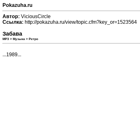
Pokazuha.ru
Автор:
ViciousCircle
Ссылка:
http://pokazuha.ru/view/topic.cfm?key_or=1523564
Забава
МР3 > Музыка > Ретро
...1989...