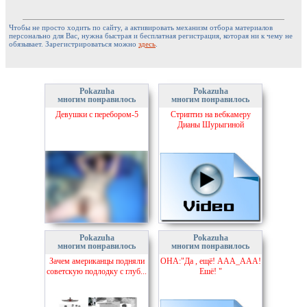
Чтобы не просто ходить по сайту, а активировать механизм отбора материалов
персонально для Вас, нужна быстрая и бесплатная регистрация, которая ни к чему не
обязывает. Зарегистрироваться можно
здесь
.
Pokazuha
Pokazuha
многим понравилось
многим понравилось
Девушки с перебором-5
Стриптиз на вебкамеру
Дианы Шурыгиной
Pokazuha
Pokazuha
многим понравилось
многим понравилось
Зачем американцы подняли
ОНА:"Да , ещё! ААА_ААА!
советскую подлодку с глуб...
Ешё! "