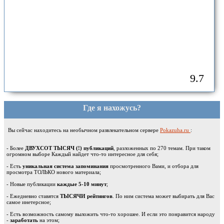
9.7
Где я нахожусь?
Вы сейчас находитесь на необычном развлекательном сервере
Pokazuha.ru
:
- Более
ДВУХСОТ ТЫСЯЧ (!) публикаций
, разложенных по 270 темам. При таком
огромном выборе Каждый найдет что-то интересное для себя;
- Есть
уникальная система запоминания
просмотренного Вами, и отбора для
просмотра ТОЛЬКО нового материала;
- Новые публикации
каждые 5-10 минут
;
- Ежедневно ставятся
ТЫСЯЧИ рейтингов
. По ним система может выбирать для Вас
самое инетерсное;
- Есть возможность самому выложить что-то хорошее. И если это понравится народу
-
заработать
на этом;