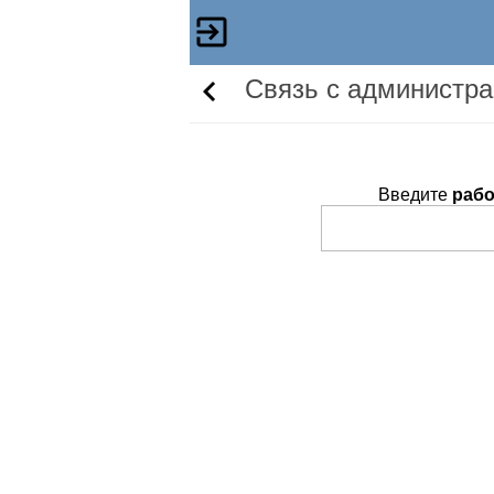
Связь c администр
Введите
рабо