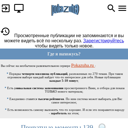
Просмотренные публикации не запоминаются и вы
можете видеть всё по нескольку раз.
Зарегистрируйтесь
чтобы видеть только новое.
Где я нахожусь?
Pokazuha.ru
Вы сейчас на необычном развлекательном сервере
:
Порядка
четверти миллиона публикаций
, разложенных по 270 темам. При таком
огромном выборе каждый найдет что-то интересное для себя. Новые публикации
каждые 5-10 минут
;
Есть
уникальная система запоминания
просмотренного Вами, и отбора для показа
ТОЛЬКО нового материала;
Ежедневно ставятся
тысячи рейтингов
. По ним система может выбирать для Вас
самое интересное;
Есть возможность самому выложить что-то хорошее. И если это понравится народу
-
заработать
на этом;
Приватные моменты 139.