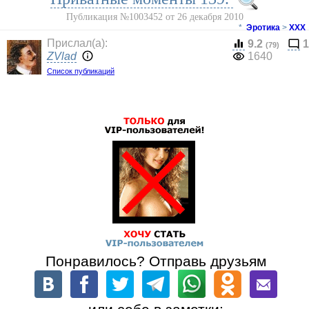
Публикация №1003452 от 26 декабря 2010
*
Эротика
>
ХХХ
Прислал(a):
9.2
1
(79)
ZVlad
1640
Список публикаций
Понравилось? Отправь друзьям