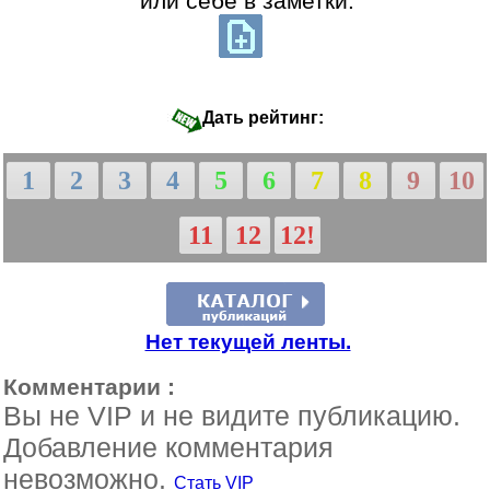
или себе в заметки:
Дать рейтинг:
1
2
3
4
5
6
7
8
9
10
11
12
12!
Нет текущей ленты.
Комментарии :
Вы не VIP и не видите публикацию.
Добавление комментария
невозможно.
Стать VIP