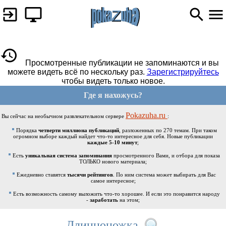
Просмотренные публикации не запоминаются и вы
можете видеть всё по нескольку раз.
Зарегистрируйтесь
чтобы видеть только новое.
Где я нахожусь?
Pokazuha.ru
Вы сейчас на необычном развлекательном сервере
:
Порядка
четверти миллиона публикаций
, разложенных по 270 темам. При таком
огромном выборе каждый найдет что-то интересное для себя. Новые публикации
каждые 5-10 минут
;
Есть
уникальная система запоминания
просмотренного Вами, и отбора для показа
ТОЛЬКО нового материала;
Ежедневно ставятся
тысячи рейтингов
. По ним система может выбирать для Вас
самое интересное;
Есть возможность самому выложить что-то хорошее. И если это понравится народу
-
заработать
на этом;
Длинноножка