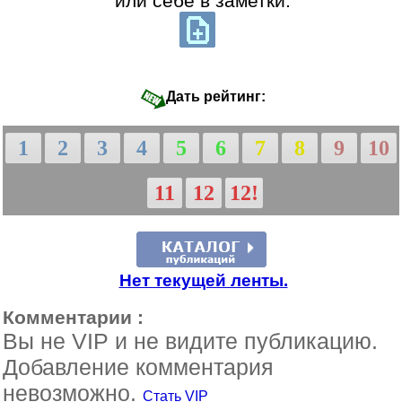
или себе в заметки:
Дать рейтинг:
1
2
3
4
5
6
7
8
9
10
11
12
12!
Нет текущей ленты.
Комментарии :
Вы не VIP и не видите публикацию.
Добавление комментария
невозможно.
Стать VIP