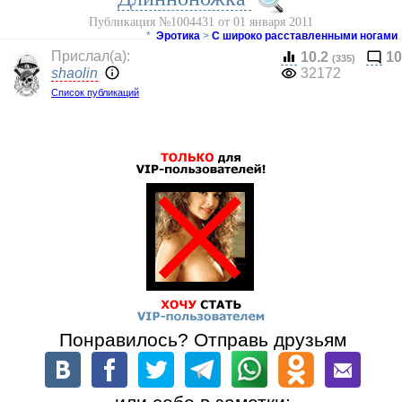
Публикация №1004431 от 01 января 2011
*
Эротика
>
С широко расставленными ногами
Прислал(a):
10.2
10
(335)
shaolin
32172
Список публикаций
Понравилось? Отправь друзьям