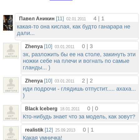
4 | 1
Павел Аникин
[11]
02.01.2011
какая-то она кислая, как будто ганарара не
дали...
0 | 3
Zhenya
[10]
03.01.2011
эх, разложить бы ее на столе, закинуть эти
ножки себе на плечи и вогнать по самые
гланды... )
2 | 2
Zhenya
[10]
03.01.2011
иди подрочи - глядишь отпустит..... ахаха...
)
0 | 0
Black Iceberg
18.01.2011
Кто-нибудь знает что за модель, как зовут?
0 | 1
realistik
[12]
25.09.2013
Какая умничка!