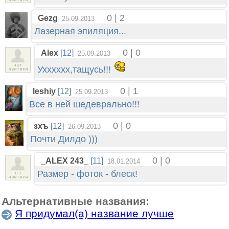
0 | 2
Gezg
25.09.2013
Лазерная эпиляция...
0 | 0
Alex
[12]
25.09.2013
Ухххххх,тащусь!!!
0 | 1
leshiy
[12]
25.09.2013
Все в ней шедеврально!!!
0 | 0
зхъ
[12]
26.09.2013
Почти Дилдо )))
0 | 0
_ALEX 243_
[11]
18.01.2014
Размер - фоток - блеск!
Альтернативные названия:
Я придумал(а) название лучше