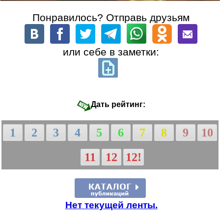
Понравилось? Отправь друзьям
или себе в заметки:
Дать рейтинг:
1
2
3
4
5
6
7
8
9
10
11
12
12!
Нет текущей ленты.