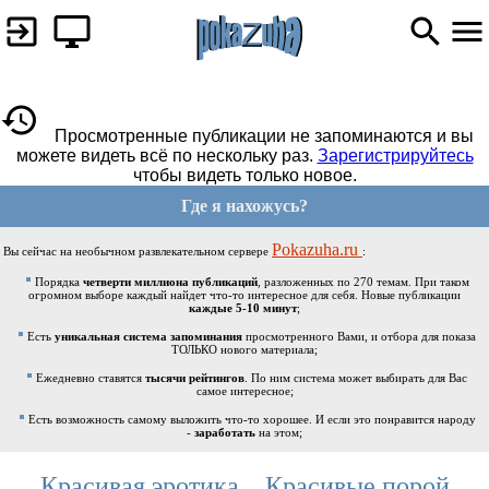
Просмотренные публикации не запоминаются и вы
можете видеть всё по нескольку раз.
Зарегистрируйтесь
чтобы видеть только новое.
Где я нахожусь?
Pokazuha.ru
Вы сейчас на необычном развлекательном сервере
:
Порядка
четверти миллиона публикаций
, разложенных по 270 темам. При таком
огромном выборе каждый найдет что-то интересное для себя. Новые публикации
каждые 5-10 минут
;
Есть
уникальная система запоминания
просмотренного Вами, и отбора для показа
ТОЛЬКО нового материала;
Ежедневно ставятся
тысячи рейтингов
. По ним система может выбирать для Вас
самое интересное;
Есть возможность самому выложить что-то хорошее. И если это понравится народу
-
заработать
на этом;
Красивая эротика... Красивые,порой