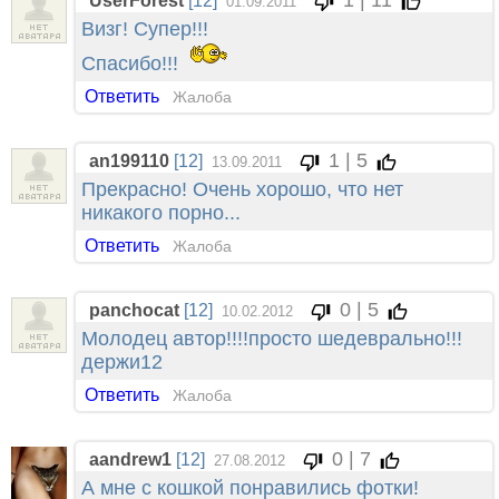
1 | 11
UserForest
[12]
01.09.2011
Визг! Супер!!!
Спасибо!!!
Ответить
Жалоба
1 | 5
an199110
[12]
13.09.2011
Прекрасно! Очень хорошо, что нет
никакого порно...
Ответить
Жалоба
0 | 5
panchocat
[12]
10.02.2012
Молодец автор!!!!просто шедеврально!!!
держи12
Ответить
Жалоба
0 | 7
aandrew1
[12]
27.08.2012
А мне с кошкой понравились фотки!