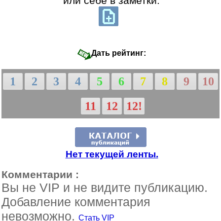
или себе в заметки:
Дать рейтинг:
1
2
3
4
5
6
7
8
9
10
11
12
12!
Нет текущей ленты.
Комментарии :
Вы не VIP и не видите публикацию.
Добавление комментария
невозможно.
Стать VIP