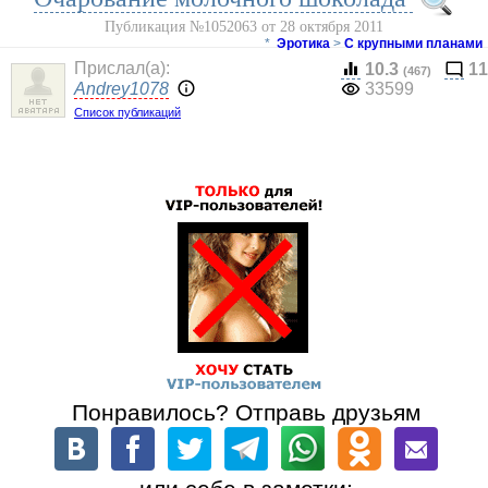
Публикация №1052063 от 28 октября 2011
*
Эротика
>
С крупными планами
Прислал(a):
10.3
11
(467)
Andrey1078
33599
Список публикаций
Понравилось? Отправь друзьям