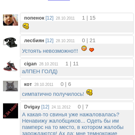
1 | 15
попенок
[12]
28.10.2011
0 | 21
лесбиян
[12]
28.10.2011
Устоять невозможно!!!
1 | 11
cigan
28.10.2011
аЛПЕН ГОЛД)
0 | 6
кот
28.10.2011
симпатично получилось!
0 | 7
Dvigay
[12]
24.11.2012
А какая-то свинья уже нажаловалась?
Ненавижу жалобщиков... Одеть бы им
памперс на то место, в котором жалобы
зарождаются! Ах да: мне темнокожие