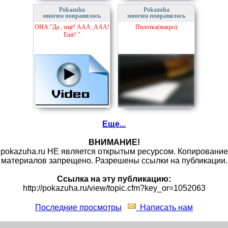
Pokazuha
Pokazuha
многим понравилось
многим понравилось
ОНА:"Да , ещё! ААА_ААА!
Пилотка(макро)
Ешё! "
Еще...
ВНИМАНИЕ!
pokazuha.ru НЕ является открытым ресурсом. Копирование
материалов запрещено. Разрешены ссылки на публикации.
Ссылка на эту публикацию:
http://pokazuha.ru/view/topic.cfm?key_or=1052063
Последние просмотры
Написать нам