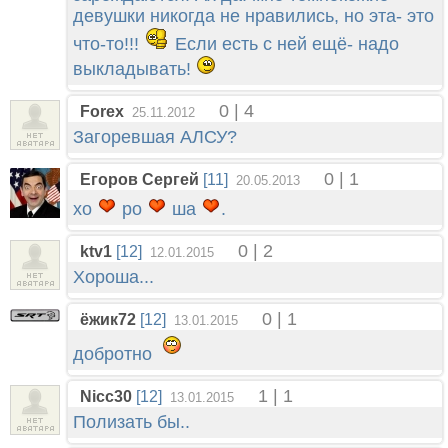
девушки никогда не нравились, но эта- это
что-то!!!
Если есть с ней ещё- надо
выкладывать!
0 | 4
Forex
25.11.2012
Загоревшая АЛСУ?
0 | 1
Егоров Сергей
[11]
20.05.2013
хо
ро
ша
.
0 | 2
ktv1
[12]
12.01.2015
Хороша...
0 | 1
ёжик72
[12]
13.01.2015
добротно
1 | 1
Nicc30
[12]
13.01.2015
Полизать бы..