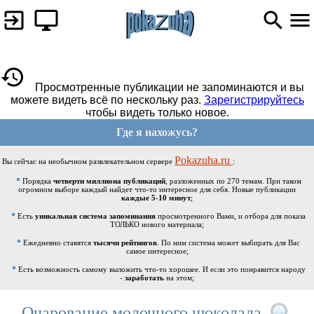
Просмотренные публикации не запоминаются и вы
можете видеть всё по нескольку раз.
Зарегистрируйтесь
чтобы видеть только новое.
Где я нахожусь?
Pokazuha.ru
Вы сейчас на необычном развлекательном сервере
:
Порядка
четверти миллиона публикаций
, разложенных по 270 темам. При таком
огромном выборе каждый найдет что-то интересное для себя. Новые публикации
каждые 5-10 минут
;
Есть
уникальная система запоминания
просмотренного Вами, и отбора для показа
ТОЛЬКО нового материала;
Ежедневно ставятся
тысячи рейтингов
. По ним система может выбирать для Вас
самое интересное;
Есть возможность самому выложить что-то хорошее. И если это понравится народу
-
заработать
на этом;
Очарование молочного шоколада