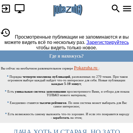
Просмотренные публикации не запоминаются и вы
можете видеть всё по нескольку раз.
Зарегистрируйтесь
чтобы видеть только новое.
Где я нахожусь?
Pokazuha.ru
Вы сейчас на необычном развлекательном сервере
:
Порядка
четверти миллиона публикаций
, разложенных по 270 темам. При таком
огромном выборе каждый найдет что-то интересное для себя. Новые публикации
каждые 5-10 минут
;
Есть
уникальная система запоминания
просмотренного Вами, и отбора для показа
ТОЛЬКО нового материала;
Ежедневно ставятся
тысячи рейтингов
. По ним система может выбирать для Вас
самое интересное;
Есть возможность самому выложить что-то хорошее. И если это понравится народу
-
заработать
на этом;
ДАЧА ХОТЬ И СТАРАЯ, НО ЗАТО