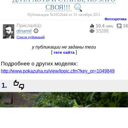
СВОЯ!!!
Публикация №1052644 от 31 октября 2011
Фотоэротика
Прислал(a):
10.4
16
(490)
dinamit
33288
Список публикаций
у публикации не заданы теги
[
]
теги сайта
Подробнее о других моделях:
http://www.pokazuha.ru/view/topic.cfm?key_or=1049849
1.