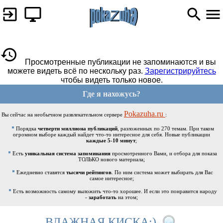
Просмотренные публикации не запоминаются и вы
можете видеть всё по нескольку раз.
Зарегистрируйтесь
чтобы видеть только новое.
Где я нахожусь?
Pokazuha.ru
Вы сейчас на необычном развлекательном сервере
:
Порядка
четверти миллиона публикаций
, разложенных по 270 темам. При таком
огромном выборе каждый найдет что-то интересное для себя. Новые публикации
каждые 5-10 минут
;
Есть
уникальная система запоминания
просмотренного Вами, и отбора для показа
ТОЛЬКО нового материала;
Ежедневно ставятся
тысячи рейтингов
. По ним система может выбирать для Вас
самое интересное;
Есть возможность самому выложить что-то хорошее. И если это понравится народу
-
заработать
на этом;
ВЛАЖНАЯ КИСКА:)