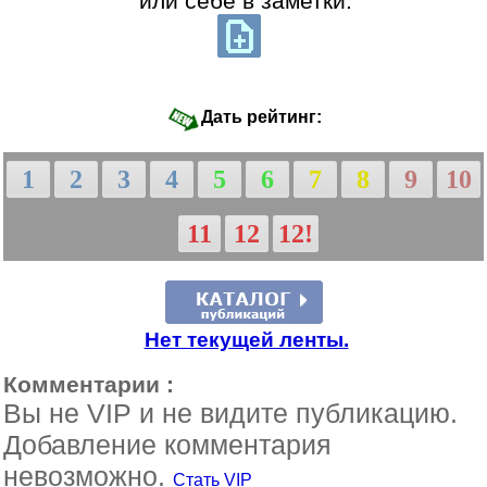
или себе в заметки:
Дать рейтинг:
1
2
3
4
5
6
7
8
9
10
11
12
12!
Нет текущей ленты.
Комментарии :
Вы не VIP и не видите публикацию.
Добавление комментария
невозможно.
Стать VIP