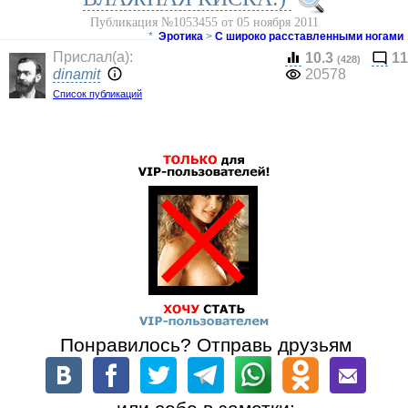
Публикация №1053455 от 05 ноября 2011
*
Эротика
>
С широко расставленными ногами
Прислал(a):
10.3
11
(428)
dinamit
20578
Список публикаций
Понравилось? Отправь друзьям