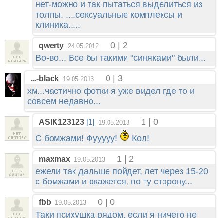
нет-можно и так пытаться выделиться из
толпы. ....сексуальные комплексы и
клиника.....
0 | 2
qwerty
24.05.2012
Во-во... Все бы такими "синяками" были...
0 | 3
...-black
19.05.2013
хм...частично фотки я уже видел где то и
совсем недавно...
1 | 0
ASIK123123
[1]
19.05.2013
С бомжами! Фууууу!
Кол!
1 | 2
maxmax
19.05.2013
ежели так дальше пойдет, лет через 15-20
с бомжами и окажется, по ту сторону...
0 | 0
fbb
19.05.2013
Таки психушка рядом, если я ничего не