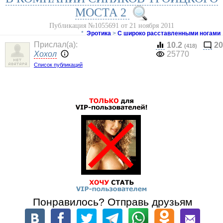
МОСТА 2
Публикация №1055691 от 21 ноября 2011
*
Эротика
>
С широко расставленными ногами
Прислал(a):
10.2
20
(418)
Хохол
25770
Список публикаций
Понравилось? Отправь друзьям