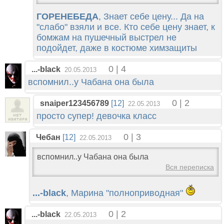
ГОРЕНЕБЕДА
, Знает себе цену... Да на
"слабо" взяли и все. Кто себе цену знает, к
бомжам на пушечный выстрел не
подойдет, даже в костюме химзащиты
0 | 4
...-black
20.05.2013
вспомнил..у Чабана она была
0 | 2
snaiper123456789
[12]
22.05.2013
просто супер! девочка класс
0 | 3
Чебан
[12]
22.05.2013
вспомнил..у Чабана она была
Вся переписка
...-black
, Марина "полноприводная"
0 | 2
...-black
22.05.2013