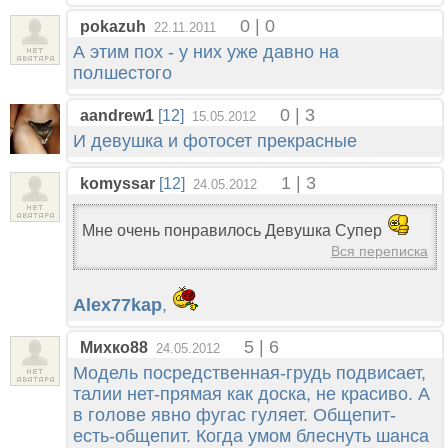
0 | 0
pokazuh
22.11.2011
А этим пох - у них уже давно на
полшестого
0 | 3
aandrew1
[12]
15.05.2012
И девушка и фотосет прекрасные
1 | 3
komyssar
[12]
24.05.2012
Мне очень понравилось Девушка Супер
Вся переписка
Alex77kap
,
5 | 6
Михко88
24.05.2012
Модель посредственная-грудь подвисает,
талии нет-прямая как доска, не красиво. А
в голове явно фугас гуляет. Общепит-
есть-общепит. Когда умом блеснуть шанса