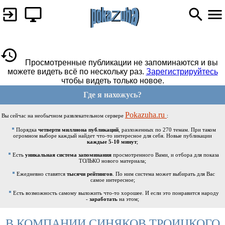
Просмотренные публикации не запоминаются и вы
можете видеть всё по нескольку раз.
Зарегистрируйтесь
чтобы видеть только новое.
Где я нахожусь?
Pokazuha.ru
Вы сейчас на необычном развлекательном сервере
:
Порядка
четверти миллиона публикаций
, разложенных по 270 темам. При таком
огромном выборе каждый найдет что-то интересное для себя. Новые публикации
каждые 5-10 минут
;
Есть
уникальная система запоминания
просмотренного Вами, и отбора для показа
ТОЛЬКО нового материала;
Ежедневно ставятся
тысячи рейтингов
. По ним система может выбирать для Вас
самое интересное;
Есть возможность самому выложить что-то хорошее. И если это понравится народу
-
заработать
на этом;
В КОМПАНИИ СИНЯКОВ ТРОИЦКОГО