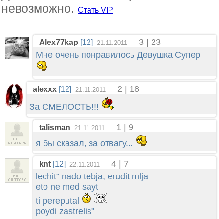
невозможно.
Стать VIP
3 | 23
Alex77kap
[12]
21.11.2011
Мне очень понравилось Девушка Супер
2 | 18
alexxx
[12]
21.11.2011
За СМЕЛОСТЬ!!!
1 | 9
talisman
21.11.2011
я бы сказал, за отвагу...
4 | 7
knt
[12]
22.11.2011
lechit" nado tebja, erudit mlja
eto ne med sayt
ti pereputal
poydi zastrelis"