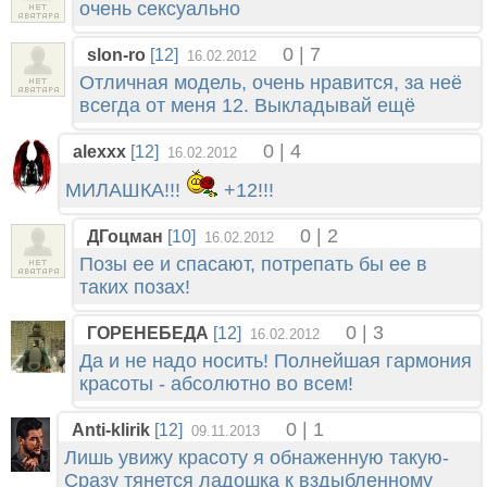
очень сексуально
0 | 7
slon-ro
[12]
16.02.2012
Отличная модель, очень нравится, за неё
всегда от меня 12. Выкладывай ещё
0 | 4
alexxx
[12]
16.02.2012
МИЛАШКА!!!
+12!!!
0 | 2
ДГоцман
[10]
16.02.2012
Позы ее и спасают, потрепать бы ее в
таких позах!
0 | 3
ГОРЕНЕБЕДА
[12]
16.02.2012
Да и не надо носить! Полнейшая гармония
красоты - абсолютно во всем!
0 | 1
Anti-klirik
[12]
09.11.2013
Лишь увижу красоту я обнаженную такую-
Сразу тянется ладошка к вздыбленному