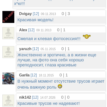
х*ю!!!
0 | 3
Dvigay
[12]
09.11.2013
Красивая модель!
0 | 1
Alex
[12]
09.11.2013
Смелая и клевая фотосессия!!!
0 | 1
yaruzh
[12]
05.11.2015
Женственно и эротично, а в жизни еще
лучше, на фото она себя хорошо
преподносит, глаза красивые
0 | 1
Garila
[12]
18.11.2015
В нужный момент отсутствие трусов играет
очень важную роль
0 | 0
nik142
[12]
14.07.2026
Красивые трусов не надевают!