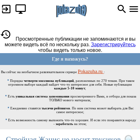
Просмотренные публикации не запоминаются и вы
можете видеть всё по нескольку раз.
Зарегистрируйтесь
чтобы видеть только новое.
Где я нахожусь?
Pokazuha.ru
Вы сейчас на необычном развлекательном сервере
:
Порядка
четверти миллиона публикаций
, разложенных по 270 темам. При таком
огромном выборе каждый найдет что-то интересное для себя. Новые публикации
каждые 5-10 минут
;
Есть
уникальная система запоминания
просмотренного Вами, и отбора для показа
ТОЛЬКО нового материала;
Ежедневно ставятся
тысячи рейтингов
. По ним система может выбирать для Вас
самое интересное;
Есть возможность самому выложить что-то хорошее. И если это понравится народу
-
заработать
на этом;
Стройная Жанис не носит трусиков