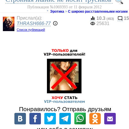
Публикация №1069393 от 11 февраля 2012
*
Эротика
>
С широко расставленными ногами
Прислал(a):
10.3
15
(453)
THRASH666-77
25631
Список публикаций
Понравилось? Отправь друзьям