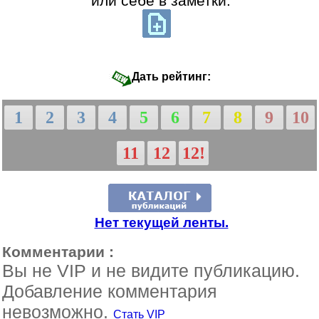
или себе в заметки:
Дать рейтинг:
1
2
3
4
5
6
7
8
9
10
11
12
12!
Нет текущей ленты.
Комментарии :
Вы не VIP и не видите публикацию.
Добавление комментария
невозможно.
Стать VIP