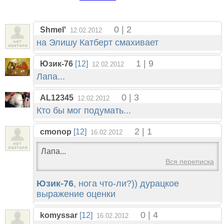
0 | 2
Shmel'
12.02.2012
на Элишу Катберт смахивает
1 | 9
Юзик-76
[12]
12.02.2012
Лапа...
0 | 3
AL12345
12.02.2012
Кто бы мог подумать...
2 | 1
cmonop
[12]
16.02.2012
Лапа...
Вся переписка
Юзик-76
, нога что-ли?)) дурацкое
выражение оценки
0 | 4
komyssar
[12]
16.02.2012