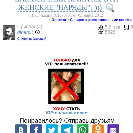
ЖЕНСКИЕ "НАРЯДЫ":-)))
Публикация №1073731 от 05 марта 2012
*
Эротика
>
С широко расставленными ногами
Прислал(a):
9.7
3
(169)
dinamit
5528
Список публикаций
Понравилось? Отправь друзьям