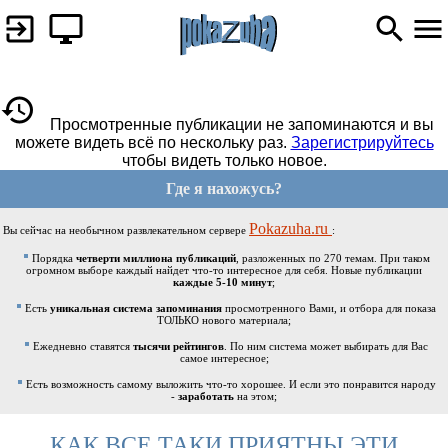
Просмотренные публикации не запоминаются и вы
можете видеть всё по нескольку раз.
Зарегистрируйтесь
чтобы видеть только новое.
Где я нахожусь?
Pokazuha.ru
Вы сейчас на необычном развлекательном сервере
:
Порядка
четверти миллиона публикаций
, разложенных по 270 темам. При таком
огромном выборе каждый найдет что-то интересное для себя. Новые публикации
каждые 5-10 минут
;
Есть
уникальная система запоминания
просмотренного Вами, и отбора для показа
ТОЛЬКО нового материала;
Ежедневно ставятся
тысячи рейтингов
. По ним система может выбирать для Вас
самое интересное;
Есть возможность самому выложить что-то хорошее. И если это понравится народу
-
заработать
на этом;
КАК ВСЕ ТАКИ ПРИЯТНЫ ЭТИ