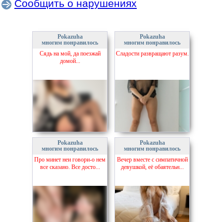
Сообщить о нарушениях
Pokazuha
Pokazuha
многим понравилось
многим понравилось
Сядь на мой, да поезжай
Сладости развращают разум.
домой...
Pokazuha
Pokazuha
многим понравилось
многим понравилось
Про минет неи говори-о нем
Вечер вместе с симпатичной
все сказано. Все досто...
девушкой, её обаятельн...