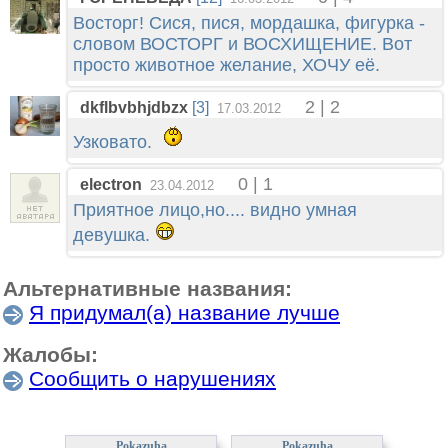
Восторг! Сися, пися, мордашка, фигурка -
словом ВОСТОРГ и ВОСХИЩЕНИЕ. Вот
просто животное желание, ХОЧУ её.
2 | 2
dkflbvbhjdbzx
[3]
17.03.2012
Узковато.
0 | 1
electron
23.04.2012
Приятное лицо,но.... видно умная
девушка.
Альтернативные названия:
Я придумал(а) название лучше
Жалобы:
Сообщить о нарушениях
Pokazuha
Pokazuha