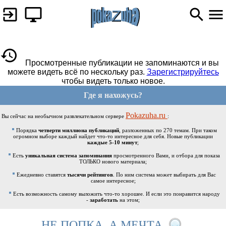
Просмотренные публикации не запоминаются и вы
можете видеть всё по нескольку раз.
Зарегистрируйтесь
чтобы видеть только новое.
Где я нахожусь?
Pokazuha.ru
Вы сейчас на необычном развлекательном сервере
:
Порядка
четверти миллиона публикаций
, разложенных по 270 темам. При таком
огромном выборе каждый найдет что-то интересное для себя. Новые публикации
каждые 5-10 минут
;
Есть
уникальная система запоминания
просмотренного Вами, и отбора для показа
ТОЛЬКО нового материала;
Ежедневно ставятся
тысячи рейтингов
. По ним система может выбирать для Вас
самое интересное;
Есть возможность самому выложить что-то хорошее. И если это понравится народу
-
заработать
на этом;
НЕ ПОПКА, А МЕЧТА