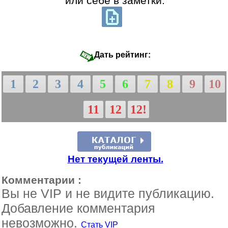
или себе в заметки:
Дать рейтинг:
1
2
3
4
5
6
7
8
9
10
11
12
12!
Нет текущей ленты.
Комментарии :
Вы не VIP и не видите публикацию.
Добавление комментария
невозможно.
Стать VIP