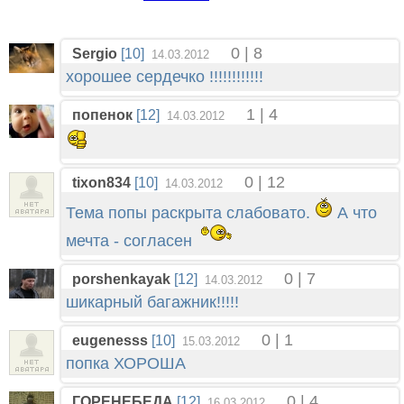
0 | 8
Sergio
[10]
14.03.2012
хорошее сердечко !!!!!!!!!!!!
1 | 4
попенок
[12]
14.03.2012
0 | 12
tixon834
[10]
14.03.2012
Тема попы раскрыта слабовато.
А что
мечта - согласен
0 | 7
porshenkayak
[12]
14.03.2012
шикарный багажник!!!!!
0 | 1
eugenesss
[10]
15.03.2012
попка ХОРОША
0 | 4
ГОРЕНЕБЕДА
[12]
16.03.2012