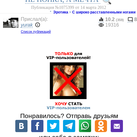
Публикация №1075399 от 14 марта 2012
*
Эротика
>
С широко расставленными ногами
Прислал(a):
10.2
8
(359)
yurak
19316
Список публикаций
Понравилось? Отправь друзьям