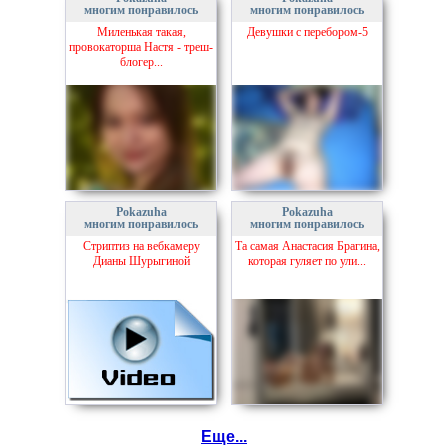
многим понравилось
многим понравилось
Миленькая такая,
Девушки с перебором-5
провокаторша Настя - треш-
блогер...
Pokazuha
Pokazuha
многим понравилось
многим понравилось
Стриптиз на вебкамеру
Та самая Анастасия Брагина,
Дианы Шурыгиной
которая гуляет по ули...
Еще...