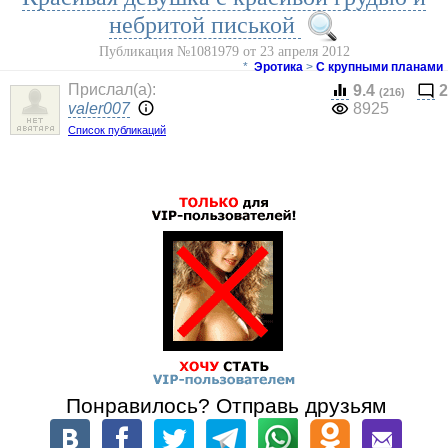
небритой писькой
Публикация №1081979 от 23 апреля 2012
*
Эротика
>
С крупными планами
Прислал(a):
9.4
2
(216)
valer007
8925
Список публикаций
Понравилось? Отправь друзьям