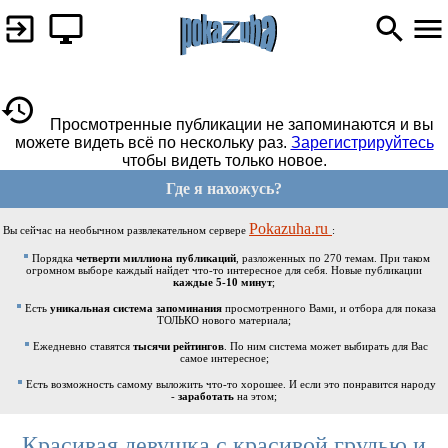
Просмотренные публикации не запоминаются и вы
можете видеть всё по нескольку раз.
Зарегистрируйтесь
чтобы видеть только новое.
Где я нахожусь?
Pokazuha.ru
Вы сейчас на необычном развлекательном сервере
:
Порядка
четверти миллиона публикаций
, разложенных по 270 темам. При таком
огромном выборе каждый найдет что-то интересное для себя. Новые публикации
каждые 5-10 минут
;
Есть
уникальная система запоминания
просмотренного Вами, и отбора для показа
ТОЛЬКО нового материала;
Ежедневно ставятся
тысячи рейтингов
. По ним система может выбирать для Вас
самое интересное;
Есть возможность самому выложить что-то хорошее. И если это понравится народу
-
заработать
на этом;
Красивая девушка с красивой грудью и