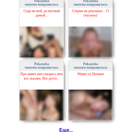
Pokazuha
Pokazuha
многим понравилось
многим понравилось
Сядь на мой, да поезжай
Сперма на девушках - 15
домой...
(частное)
Pokazuha
Pokazuha
многим понравилось
многим понравилось
Про минет неи говори-о нем
Минет от Наташи
все сказано. Все досто...
Еще...