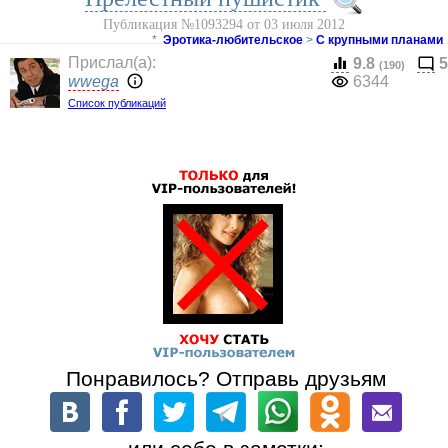
Публикация №1093294 от 03 июля 2012
*
Эротика-любительское
>
С крупными планами
Прислал(a):
9.8
5
(190)
wwega
6344
Список публикаций
Понравилось? Отправь друзьям