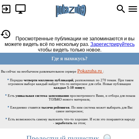
Просмотренные публикации не запоминаются и вы
можете видеть всё по нескольку раз.
Зарегистрируйтесь
чтобы видеть только новое.
Где я нахожусь?
Pokazuha.ru
Вы сейчас на необычном развлекательном сервере
:
Порядка
четверти миллиона публикаций
, разложенных по 270 темам. При таком
огромном выборе каждый найдет что-то интересное для себя. Новые публикации
каждые 5-10 минут
;
Есть
уникальная система запоминания
просмотренного Вами, и отбора для показа
ТОЛЬКО нового материала;
Ежедневно ставятся
тысячи рейтингов
. По ним система может выбирать для Вас
самое интересное;
Есть возможность самому выложить что-то хорошее. И если это понравится народу
-
заработать
на этом;
Прелестный пушистик