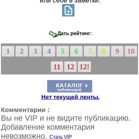
или себе в заметки:
Дать рейтинг:
1
2
3
4
5
6
7
8
9
10
11
12
12!
Нет текущей ленты.
Комментарии :
Вы не VIP и не видите публикацию.
Добавление комментария
невозможно.
Стать VIP