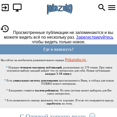
Просмотренные публикации не запоминаются и вы
можете видеть всё по нескольку раз.
Зарегистрируйтесь
чтобы видеть только новое.
Где я нахожусь?
Pokazuha.ru
Вы сейчас на необычном развлекательном сервере
:
Порядка
четверти миллиона публикаций
, разложенных по 270 темам. При таком
огромном выборе каждый найдет что-то интересное для себя. Новые публикации
каждые 5-10 минут
;
Есть
уникальная система запоминания
просмотренного Вами, и отбора для показа
ТОЛЬКО нового материала;
Ежедневно ставятся
тысячи рейтингов
. По ним система может выбирать для Вас
самое интересное;
Есть возможность самому выложить что-то хорошее. И если это понравится народу
-
заработать
на этом;
С Олечкой хорошо везде