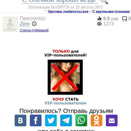
Публикация №1099756 от 20 августа 2012
*
Эротика-любительское
>
С крупными планами
Прислал(a):
9.9
0
(108)
Zero
1273
Список публикаций
Понравилось? Отправь друзьям