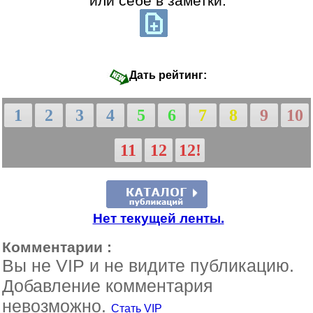
или себе в заметки:
Дать рейтинг:
1
2
3
4
5
6
7
8
9
10
11
12
12!
Нет текущей ленты.
Комментарии :
Вы не VIP и не видите публикацию.
Добавление комментария
невозможно.
Стать VIP