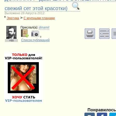
свежий сет этой красотки)
Выложено 28 Августа 2012
*
>
Эротика
С крупными планами
Прислал(a):
dinamit
0
Список публикаций
>50
Понравилось