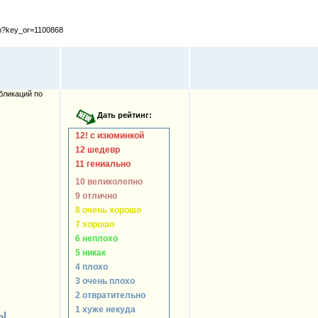
cfm?key_or=1100868
бликаций по
12! с изюминкой
12 шедевр
11 гениально
10 великолепно
9 отлично
8 очень хорошо
7 хорошо
6 неплохо
5 никак
4 плохо
3 очень плохо
2 отвратительно
1 хуже некуда
ы,