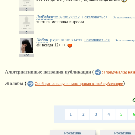
0
JetBalast
22.09.2012 01:12
Пожаловаться
За комментари
знатная мошонка выросла
0
Чебан
[
12
] 01.01.2013 14:39
Пожаловаться
За комментар
ей всегда 12+++
>50
Альтернативные названия публикации
(
Я придумал(а) наз
Жалобы
(
)
Сообщить о нарушениях правил в этой публикации
1
2
3
4
5
Pokazuha
Pokazuha