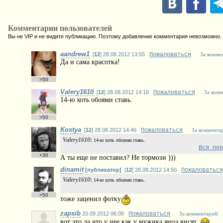
Комментарии пользователей
Вы не VIP и не видите публикацию. Поэтому добавление комментария невозможно.
aandrew1
[
12
] 28.08.2012 13:55
Пожаловаться
За комме
Да и сама красотка!
>50
Valery1610
[
12
] 28.08.2012 14:16
Пожаловаться
За комм
14-ю хоть обоями ставь.
>50
Kostya
[
12
] 28.08.2012 14:46
Пожаловаться
За коммента
Valery1610
:
14-ю хоть обоями ставь.
Вся пер
+30
А ты еще не поставил? Не тормози )))
dinamit
[публикатор]
[
12
] 28.08.2012 14:50
Пожаловаться
Valery1610
:
14-ю хоть обоями ставь.
>50
тоже заценил фотку
zapsib
20.09.2012 06:00
Пожаловаться
За комментарий:
вот это да что у нее как у мужика яица висят.