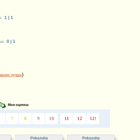
1 | 1
й:
0 | 1
ий:
)
вание лучше
Моя оценка:
6
7
8
9
10
11
12
12!
Pokazuha
Pokazuha