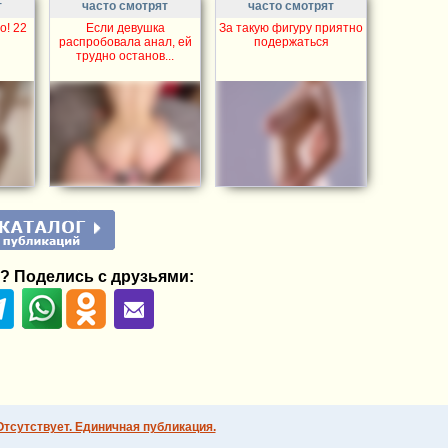
т
часто смотрят
часто смотрят
о! 22
Если девушка
За такую фигуру приятно
распробовала анал, ей
подержаться
трудно останов...
? Поделись с друзьями:
Отсутствует. Единичная публикация.