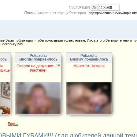
Публикация
Прямая ссылка на эту публикацию:
http://pokazuha.ru/view/topic.
е Вами публикации, чтобы показывать только новые. Из-за этого Вы видите много пу
нескольку раз.
Pokazuha
Pokazuha
лось
многим понравилось
многим понравилось
ля
Сперма на девушках - 15
Минет от Наташи
ьщицы
(частное)
Еще...
МИ ГУБАМИ!!! (для любителей данной тем