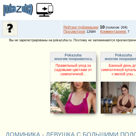
10
Рейтинг публикации
:
(голосов: 204)
Просмотров
Комментариев:
: 12684
7
Вы не зарегистрированы на pokazuha.ru. Поэтому не запоминаются просмотренны
Pokazuha
Pokazuha
многим понравилось
многим понрави
Правильный уход за
Банный день д
садовыми цветами от
симпатичной купал
симпатичной...
с милой улы...
ДОМИНИКА - ДЕВУШКА С БОЛЬШИМИ ПОЛОВЫ