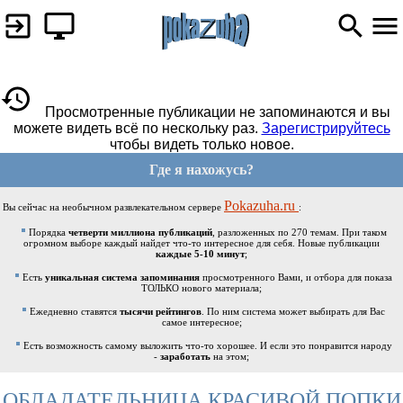
Просмотренные публикации не запоминаются и вы
можете видеть всё по нескольку раз.
Зарегистрируйтесь
чтобы видеть только новое.
Где я нахожусь?
Pokazuha.ru
Вы сейчас на необычном развлекательном сервере
:
Порядка
четверти миллиона публикаций
, разложенных по 270 темам. При таком
огромном выборе каждый найдет что-то интересное для себя. Новые публикации
каждые 5-10 минут
;
Есть
уникальная система запоминания
просмотренного Вами, и отбора для показа
ТОЛЬКО нового материала;
Ежедневно ставятся
тысячи рейтингов
. По ним система может выбирать для Вас
самое интересное;
Есть возможность самому выложить что-то хорошее. И если это понравится народу
-
заработать
на этом;
ОБЛАДАТЕЛЬНИЦА КРАСИВОЙ ПОПКИ