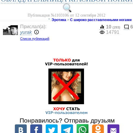
Публикация №1103106 от 12 сентября 2012
*
Эротика
>
С широко расставленными ногами
Прислал(a):
10
6
(293)
yurak
14791
Список публикаций
Понравилось? Отправь друзьям