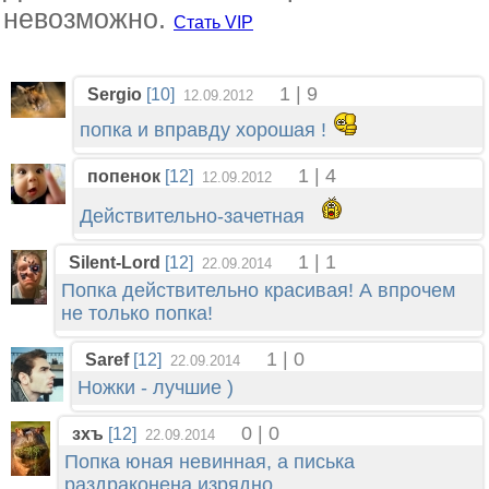
невозможно.
Стать VIP
1 | 9
Sergio
[10]
12.09.2012
попка и вправду хорошая !
1 | 4
попенок
[12]
12.09.2012
Действительно-зачетная
1 | 1
Silent-Lord
[12]
22.09.2014
Попка действительно красивая! А впрочем
не только попка!
1 | 0
Saref
[12]
22.09.2014
Ножки - лучшие )
0 | 0
зхъ
[12]
22.09.2014
Попка юная невинная, а писька
раздраконена изрядно