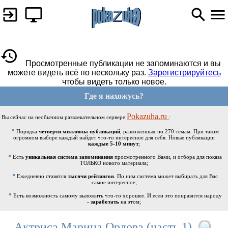
Просмотренные публикации не запоминаются и вы
можете видеть всё по нескольку раз.
Зарегистрируйтесь
чтобы видеть только новое.
Где я нахожусь?
Pokazuha.ru
Вы сейчас на необычном развлекательном сервере
:
Порядка
четверти миллиона публикаций
, разложенных по 270 темам. При таком
огромном выборе каждый найдет что-то интересное для себя. Новые публикации
каждые 5-10 минут
;
Есть
уникальная система запоминания
просмотренного Вами, и отбора для показа
ТОЛЬКО нового материала;
Ежедневно ставятся
тысячи рейтингов
. По ним система может выбирать для Вас
самое интересное;
Есть возможность самому выложить что-то хорошее. И если это понравится народу
-
заработать
на этом;
Актриса Марина Орлова (часть 1)