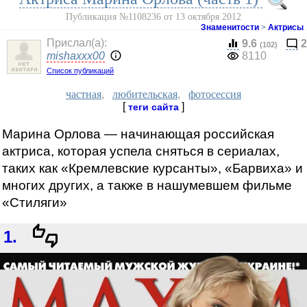
Публикация №1108236 от 13 октября 2012
Знаменитости
>
Актрисы
Прислал(a):
9.6
2
(102)
mishaxxx00
8110
Список публикаций
частная
,
любительская
,
фотосессия
[
]
теги сайта
Марина Орлова — начинающая российская
актриса, которая успела сняться в сериалах,
таких как «Кремлевские курсанты», «Барвиха» и
многих других, а также в нашумевшем фильме
«Стиляги»
1.