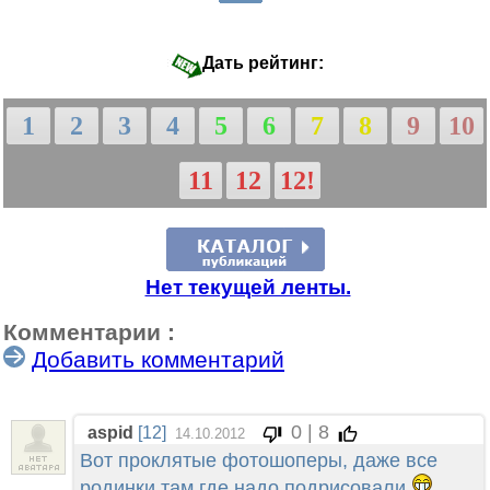
Дать рейтинг:
1
2
3
4
5
6
7
8
9
10
11
12
12!
Нет текущей ленты.
Комментарии :
Добавить комментарий
0 | 8
aspid
[12]
14.10.2012
Вот проклятые фотошоперы, даже все
родинки там где надо подрисовали