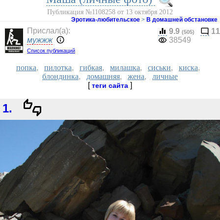
Публикация №1108258 от 13 октября 2012
Эротика-любительское
>
В домашней обстановке
Прислал(a):
9.9
11
(505)
мужжж
38549
Список публикаций
попка
,
пилотка
,
гибкая
,
милашка
,
сиськи
,
киска
,
блондинка
,
домашняя
,
жена
,
личные
[
]
теги сайта
1.