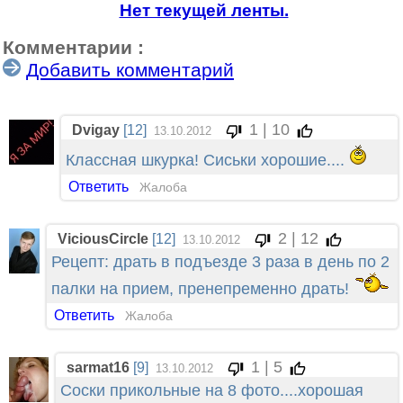
Нет текущей ленты.
Комментарии :
Добавить комментарий
1 | 10
Dvigay
[12]
13.10.2012
Классная шкурка! Сиськи хорошие....
Ответить
Жалоба
2 | 12
ViciousCircle
[12]
13.10.2012
Рецепт: драть в подъезде 3 раза в день по 2
палки на прием, пренепременно драть!
Ответить
Жалоба
1 | 5
sarmat16
[9]
13.10.2012
Соски прикольные на 8 фото....хорошая