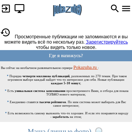
Просмотренные публикации не запоминаются и вы
можете видеть всё по нескольку раз.
Зарегистрируйтесь
чтобы видеть только новое.
Где я нахожусь?
Pokazuha.ru
Вы сейчас на необычном развлекательном сервере
:
Порядка
четверти миллиона публикаций
, разложенных по 270 темам. При таком
огромном выборе каждый найдет что-то интересное для себя. Новые публикации
каждые 5-10 минут
;
Есть
уникальная система запоминания
просмотренного Вами, и отбора для показа
ТОЛЬКО нового материала;
Ежедневно ставятся
тысячи рейтингов
. По ним система может выбирать для Вас
самое интересное;
Есть возможность самому выложить что-то хорошее. И если это понравится народу
-
заработать
на этом;
Маша (личные фото)