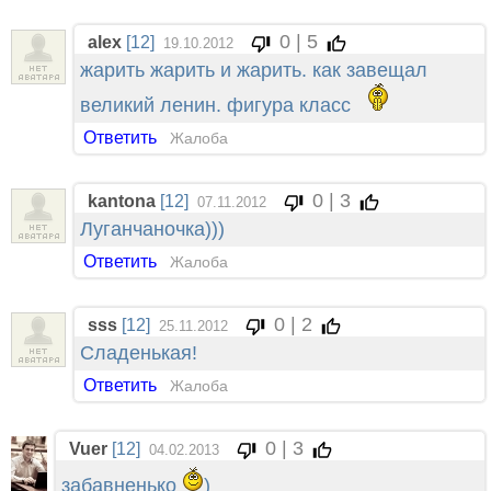
0 | 5
alex
[12]
19.10.2012
жарить жарить и жарить. как завещал
великий ленин. фигура класс
Ответить
Жалоба
0 | 3
kantona
[12]
07.11.2012
Луганчаночка)))
Ответить
Жалоба
0 | 2
sss
[12]
25.11.2012
Сладенькая!
Ответить
Жалоба
0 | 3
Vuer
[12]
04.02.2013
забавненько
)