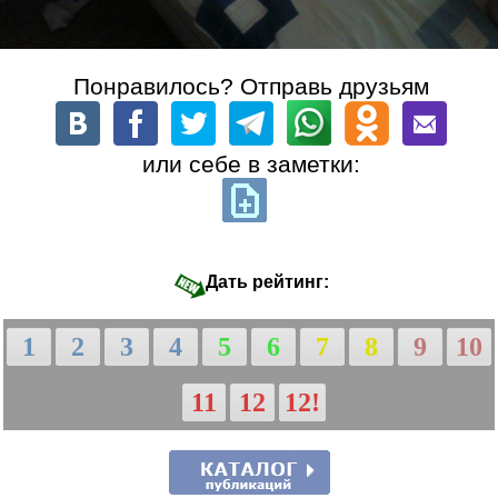
Понравилось? Отправь друзьям
или себе в заметки:
Дать рейтинг:
1
2
3
4
5
6
7
8
9
10
11
12
12!