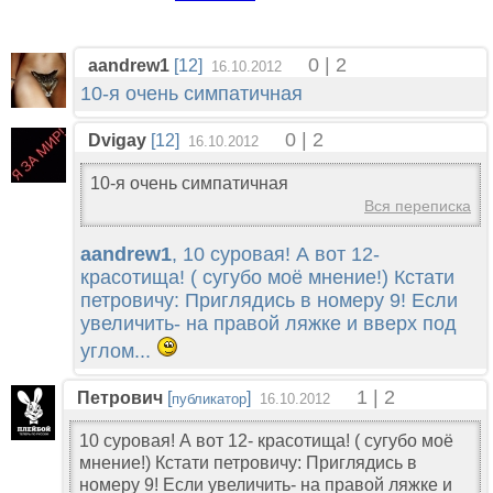
0 | 2
aandrew1
[12]
16.10.2012
10-я очень симпатичная
0 | 2
Dvigay
[12]
16.10.2012
10-я очень симпатичная
Вся переписка
aandrew1
, 10 суровая! А вот 12-
красотища! ( сугубо моё мнение!) Кстати
петровичу: Приглядись в номеру 9! Если
увеличить- на правой ляжке и вверх под
углом...
1 | 2
Петрович
[
]
публикатор
16.10.2012
10 суровая! А вот 12- красотища! ( сугубо моё
мнение!) Кстати петровичу: Приглядись в
номеру 9! Если увеличить- на правой ляжке и