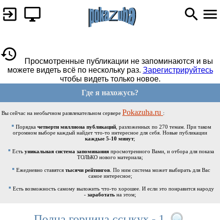
Просмотренные публикации не запоминаются и вы
можете видеть всё по нескольку раз.
Зарегистрируйтесь
чтобы видеть только новое.
Где я нахожусь?
Pokazuha.ru
Вы сейчас на необычном развлекательном сервере
:
Порядка
четверти миллиона публикаций
, разложенных по 270 темам. При таком
огромном выборе каждый найдет что-то интересное для себя. Новые публикации
каждые 5-10 минут
;
Есть
уникальная система запоминания
просмотренного Вами, и отбора для показа
ТОЛЬКО нового материала;
Ежедневно ставятся
тысячи рейтингов
. По ним система может выбирать для Вас
самое интересное;
Есть возможность самому выложить что-то хорошее. И если это понравится народу
-
заработать
на этом;
Полна горница ссыкух - 1