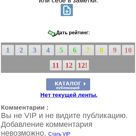
или себе в заметки:
Дать рейтинг:
1
2
3
4
5
6
7
8
9
10
11
12
12!
Нет текущей ленты.
Комментарии :
Вы не VIP и не видите публикацию.
Добавление комментария
невозможно.
Стать VIP