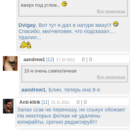
вверх под углом...
Вся переписка
Dvigay
, Вот тут я дал в натуре маху!!!
Спасибо, милчеловек, что подсказал....
Удалил...
0 | 0
aandrew1
[12]
17.10.2012
10-я очень симпатичная
Вся переписка
aandrew1
, Блин, теперь она 9-я
0 | 0
Anti-klirik
[11]
23.11.2012
Запах ссак не переношу, но ссыкух обожаю!
На некоторых фотках не удалены
копирайты, срочно редактируй!!!