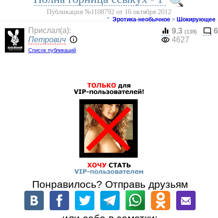
Публикация №1108792 от 16 октября 2012
*
Эротика-необычное
>
Шокирующее
Прислал(a):
9.3
6
(139)
Петрович
4627
Список публикаций
Понравилось? Отправь друзьям