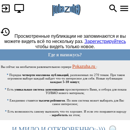
Просмотренные публикации не запоминаются и вы
можете видеть всё по нескольку раз.
Зарегистрируйтесь
чтобы видеть только новое.
Где я нахожусь?
Pokazuha.ru
Вы сейчас на необычном развлекательном сервере
:
Порядка
четверти миллиона публикаций
, разложенных по 270 темам. При таком
огромном выборе каждый найдет что-то интересное для себя. Новые публикации
каждые 5-10 минут
;
Есть
уникальная система запоминания
просмотренного Вами, и отбора для показа
ТОЛЬКО нового материала;
Ежедневно ставятся
тысячи рейтингов
. По ним система может выбирать для Вас
самое интересное;
Есть возможность самому выложить что-то хорошее. И если это понравится народу
-
заработать
на этом;
И МИЛО И ОТКРОВЕННО:-)))