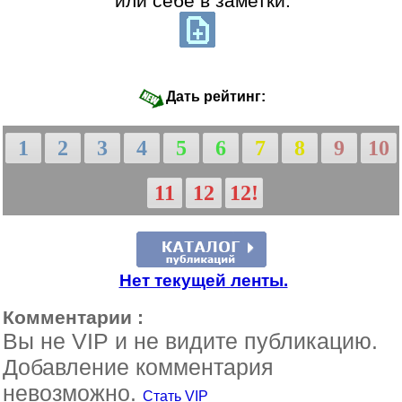
или себе в заметки:
Дать рейтинг:
1
2
3
4
5
6
7
8
9
10
11
12
12!
Нет текущей ленты.
Комментарии :
Вы не VIP и не видите публикацию.
Добавление комментария
невозможно.
Стать VIP