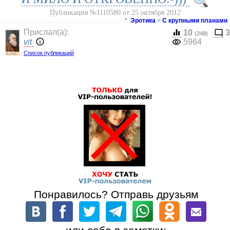
Публикация №1110580 от 25 октября 2012
*
Эротика
>
С крупными планами
Прислал(a):
10
3
(248)
vit
5964
Список публикаций
Понравилось? Отправь друзьям