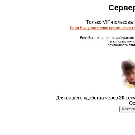
Сервер
Только VIP-пользова
Если Вы цените свое время - просто
Если Вы считаете что разбираться
и т.п. слишком
возможность
ста
Для вашего удобства через
20
секу
Ос