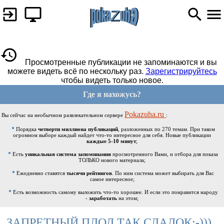
Просмотренные публикации не запоминаются и вы
можете видеть всё по нескольку раз.
Зарегистрируйтесь
чтобы видеть только новое.
Где я нахожусь?
Pokazuha.ru
Вы сейчас на необычном развлекательном сервере
:
Порядка
четверти миллиона публикаций
, разложенных по 270 темам. При таком
огромном выборе каждый найдет что-то интересное для себя. Новые публикации
каждые 5-10 минут
;
Есть
уникальная система запоминания
просмотренного Вами, и отбора для показа
ТОЛЬКО нового материала;
Ежедневно ставятся
тысячи рейтингов
. По ним система может выбирать для Вас
самое интересное;
Есть возможность самому выложить что-то хорошее. И если это понравится народу
-
заработать
на этом;
ЗАПРЕТНЫЙ ПЛОД ТАК СЛАДОК:-)))