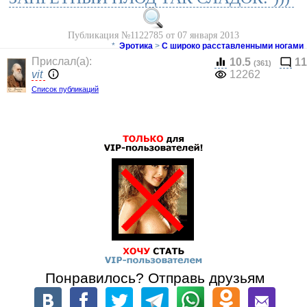
Публикация №1122785 от 07 января 2013
*
Эротика
>
С широко расставленными ногами
Прислал(a):
10.5
11
(361)
vit
12262
Список публикаций
Понравилось? Отправь друзьям