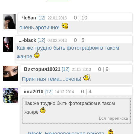
0 | 10
Чебан
[12]
22.01.2013
очень эротично!
0 | 5
...-black
[12]
08.02.2013
Как же трудно быть фотографом в таком
жанре
0 | 9
Виктория10021
[12]
21.03.2013
Приятная тема...,очень!
0 | 4
iura2010
[12]
14.12.2014
Как же трудно быть фотографом в таком
жанре
Вся переписка
...-black
, Нечеловеческая работа.