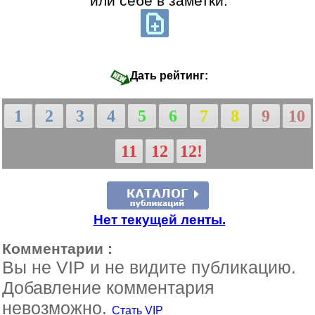
или себе в заметки:
Дать рейтинг:
1
2
3
4
5
6
7
8
9
10
11
12
12!
Нет текущей ленты.
Комментарии :
Вы не VIP и не видите публикацию.
Добавление комментария
невозможно.
Стать VIP