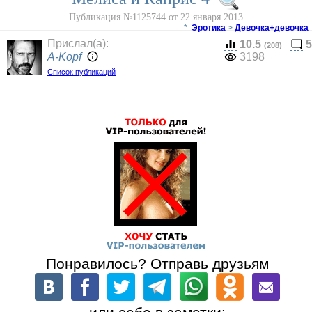
Публикация №1125744 от 22 января 2013
*
Эротика
>
Девочка+девочка
Прислал(a):
10.5
5
(208)
A-Kopf
3198
Список публикаций
Понравилось? Отправь друзьям