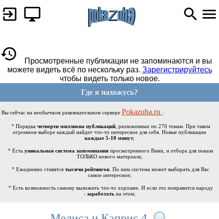
Просмотренные публикации не запоминаются и вы
можете видеть всё по нескольку раз.
Зарегистрируйтесь
чтобы видеть только новое.
Где я нахожусь?
Pokazuha.ru
Вы сейчас на необычном развлекательном сервере
:
Порядка
четверти миллиона публикаций
, разложенных по 270 темам. При таком
огромном выборе каждый найдет что-то интересное для себя. Новые публикации
каждые 5-10 минут
;
Есть
уникальная система запоминания
просмотренного Вами, и отбора для показа
ТОЛЬКО нового материала;
Ежедневно ставятся
тысячи рейтингов
. По ним система может выбирать для Вас
самое интересное;
Есть возможность самому выложить что-то хорошее. И если это понравится народу
-
заработать
на этом;
Мелиса и Каприс 4