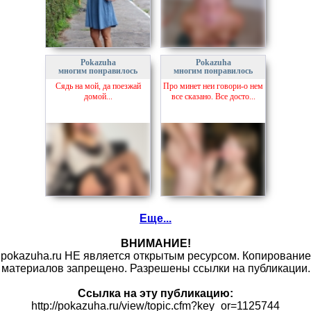
Pokazuha
Pokazuha
многим понравилось
многим понравилось
Сядь на мой, да поезжай
Про минет неи говори-о нем
домой...
все сказано. Все досто...
Еще...
ВНИМАНИЕ!
pokazuha.ru НЕ является открытым ресурсом. Копирование
материалов запрещено. Разрешены ссылки на публикации.
Ссылка на эту публикацию:
http://pokazuha.ru/view/topic.cfm?key_or=1125744