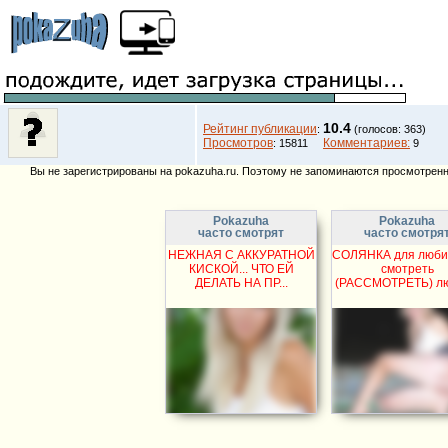
10.4
Рейтинг публикации
:
(голосов: 363)
Просмотров
Комментариев:
: 15811
9
Вы не зарегистрированы на pokazuha.ru. Поэтому не запоминаются просмотренны
Pokazuha
Pokazuha
часто смотрят
часто смотря
НЕЖНАЯ С АККУРАТНОЙ
СОЛЯНКА для люби
КИСКОЙ... ЧТО ЕЙ
смотреть
ДЕЛАТЬ НА ПР...
(РАССМОТРЕТЬ) люб