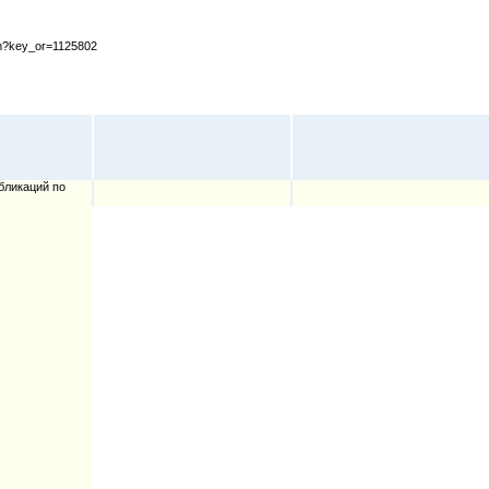
cfm?key_or=1125802
бликаций по