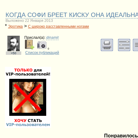
КОГДА СОФИ БРЕЕТ КИСКУ ОНА ИДЕАЛЬНА:
Выложено 22 Января 2013
*
>
Эротика
С широко расставленными ногами
Прислал(a):
dinamit
0
Список публикаций
>50
Понравилось