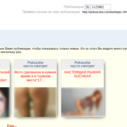
Публикация
Прямая ссылка на эту публикацию:
http://pokazuha.ru/view/topic.
е Вами публикации, чтобы показывать только новые. Из-за этого Вы видите много пу
нескольку раз.
Pokazuha
Pokazuha
т
часто смотрят
часто смотрят
телей
Фото сделанное в нужное
НАСТОЯЩАЯ РЫЖАЯ
время и в *нужном
SUCHKA!!!
ит...
месте*17...
Еще...