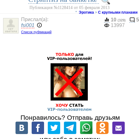
Публикация №1128414 от 05 февраля 2013
*
Эротика
>
С крупными планами
Прислал(a):
10
5
(329)
fsi001
13997
Список публикаций
Понравилось? Отправь друзьям