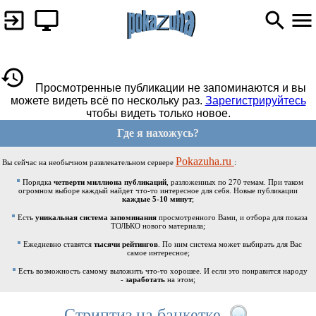
Просмотренные публикации не запоминаются и вы
можете видеть всё по нескольку раз.
Зарегистрируйтесь
чтобы видеть только новое.
Где я нахожусь?
Pokazuha.ru
Вы сейчас на необычном развлекательном сервере
:
Порядка
четверти миллиона публикаций
, разложенных по 270 темам. При таком
огромном выборе каждый найдет что-то интересное для себя. Новые публикации
каждые 5-10 минут
;
Есть
уникальная система запоминания
просмотренного Вами, и отбора для показа
ТОЛЬКО нового материала;
Ежедневно ставятся
тысячи рейтингов
. По ним система может выбирать для Вас
самое интересное;
Есть возможность самому выложить что-то хорошее. И если это понравится народу
-
заработать
на этом;
Стриптиз на банкетке