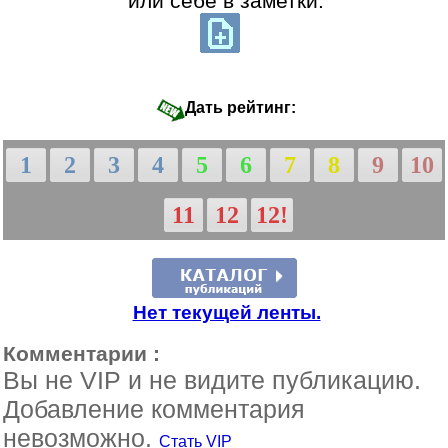
или себе в заметки:
Дать рейтинг:
1
2
3
4
5
6
7
8
9
10
11
12
12!
Нет текущей ленты.
Комментарии :
Вы не VIP и не видите публикацию.
Добавление комментария
невозможно.
Стать VIP