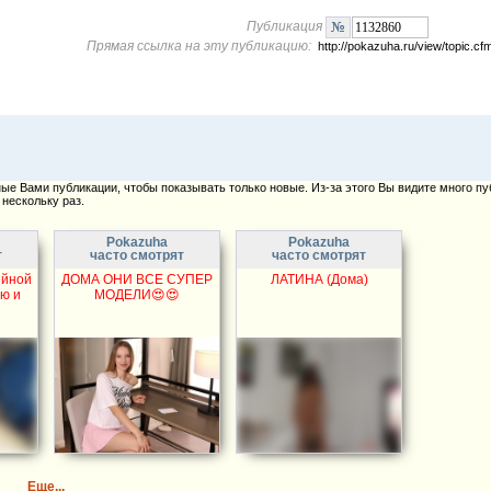
Публикация
Прямая ссылка на эту публикацию:
http://pokazuha.ru/view/topic.
е Вами публикации, чтобы показывать только новые. Из-за этого Вы видите много пу
нескольку раз.
Pokazuha
Pokazuha
т
часто смотрят
часто смотрят
ейной
ДОМА ОНИ ВСЕ СУПЕР
ЛАТИНА (Дома)
ю и
МОДЕЛИ😍😍
Еще...