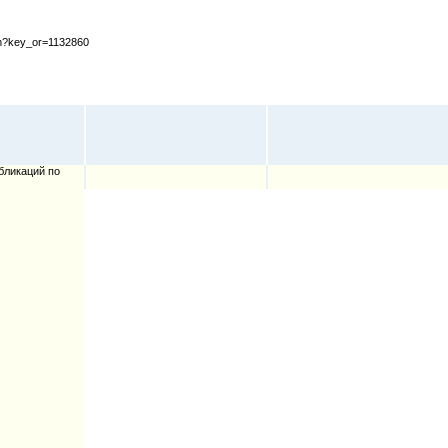
cfm?key_or=1132860
бликаций по