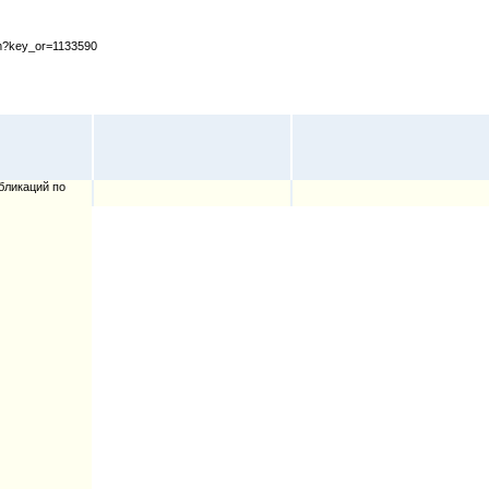
cfm?key_or=1133590
бликаций по