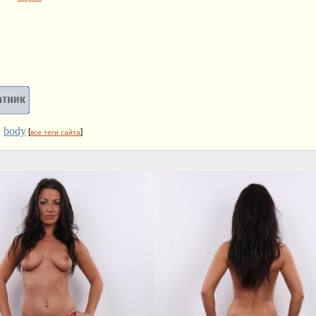
body
,
[
]
все теги сайта