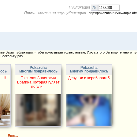
Публикация
Прямая ссылка на эту публикацию:
http://pokazuha.ru/view/topic.
е Вами публикации, чтобы показывать только новые. Из-за этого Вы видите много пу
нескольку раз.
Pokazuha
Pokazuha
лось
многим понравилось
многим понравилось
. !!!
Та самая Анастасия
Девушки с перебором-5
Брагина, которая гуляет
по ули...
Еще...