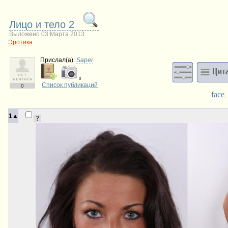
Лицо и тело 2
Выложено 03 Марта 2013
Эротика
Прислал(a):
Saper
0
Список публикаций
0
face
1▲