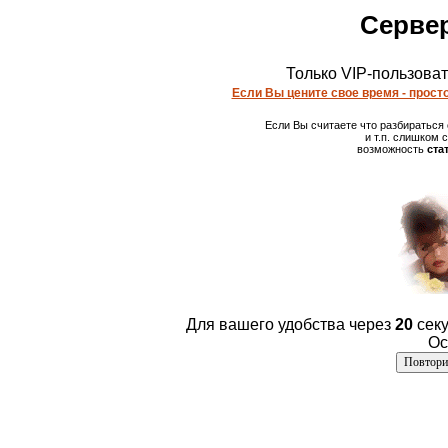
Сервер
Только VIP-пользова
Если Вы цените свое время - просто
Если Вы считаете что разбираться
и т.п. слишком
возможность
ста
Для вашего удобства через
20
секу
Ос