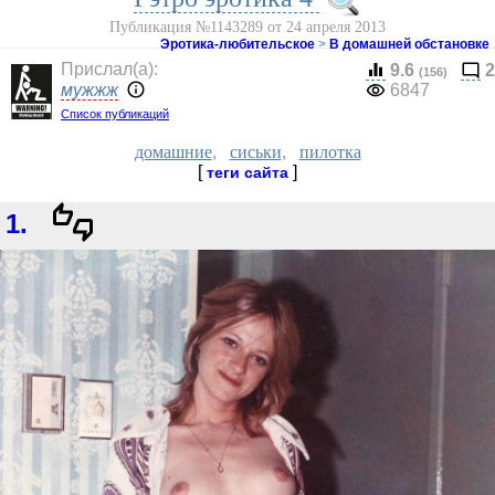
Публикация №1143289 от 24 апреля 2013
Эротика-любительское
>
В домашней обстановке
Прислал(a):
9.6
2
(156)
мужжж
6847
Список публикаций
домашние
,
сиськи
,
пилотка
[
]
теги сайта
1.