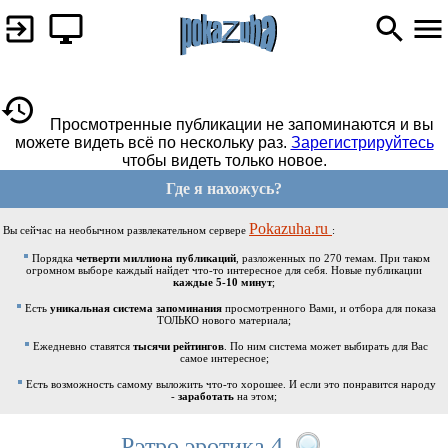
Просмотренные публикации не запоминаются и вы
можете видеть всё по нескольку раз.
Зарегистрируйтесь
чтобы видеть только новое.
Где я нахожусь?
Pokazuha.ru
Вы сейчас на необычном развлекательном сервере
:
Порядка
четверти миллиона публикаций
, разложенных по 270 темам. При таком
огромном выборе каждый найдет что-то интересное для себя. Новые публикации
каждые 5-10 минут
;
Есть
уникальная система запоминания
просмотренного Вами, и отбора для показа
ТОЛЬКО нового материала;
Ежедневно ставятся
тысячи рейтингов
. По ним система может выбирать для Вас
самое интересное;
Есть возможность самому выложить что-то хорошее. И если это понравится народу
-
заработать
на этом;
Рэтро эротика 4