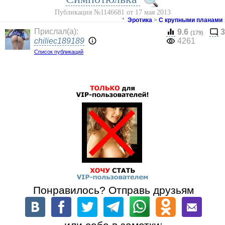
Публикация №1146681 от 17 мая 2013
*
Эротика
>
С крупными планами
Прислал(a):
9.6
3
(179)
chiliec189189
4261
Список публикаций
Понравилось? Отправь друзьям