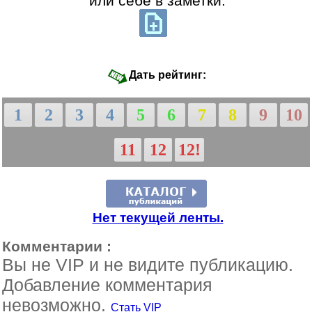
или себе в заметки:
Дать рейтинг:
1
2
3
4
5
6
7
8
9
10
11
12
12!
Нет текущей ленты.
Комментарии :
Вы не VIP и не видите публикацию.
Добавление комментария
невозможно.
Стать VIP