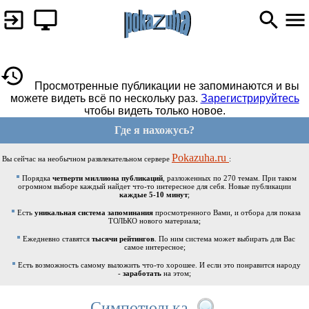
Просмотренные публикации не запоминаются и вы
можете видеть всё по нескольку раз.
Зарегистрируйтесь
чтобы видеть только новое.
Где я нахожусь?
Pokazuha.ru
Вы сейчас на необычном развлекательном сервере
:
Порядка
четверти миллиона публикаций
, разложенных по 270 темам. При таком
огромном выборе каждый найдет что-то интересное для себя. Новые публикации
каждые 5-10 минут
;
Есть
уникальная система запоминания
просмотренного Вами, и отбора для показа
ТОЛЬКО нового материала;
Ежедневно ставятся
тысячи рейтингов
. По ним система может выбирать для Вас
самое интересное;
Есть возможность самому выложить что-то хорошее. И если это понравится народу
-
заработать
на этом;
Симпотюлька