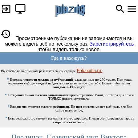
Просмотренные публикации не запоминаются и вы
можете видеть всё по нескольку раз.
Зарегистрируйтесь
чтобы видеть только новое.
Где я нахожусь?
Pokazuha.ru
Вы сейчас на необычном развлекательном сервере
:
Порядка
четверти миллиона публикаций
, разложенных по 270 темам. При таком
огромном выборе каждый найдет что-то интересное для себя. Новые публикации
каждые 5-10 минут
;
Есть
уникальная система запоминания
просмотренного Вами, и отбора для показа
ТОЛЬКО нового материала;
Ежедневно ставятся
тысячи рейтингов
. По ним система может выбирать для Вас
самое интересное;
Есть возможность самому выложить что-то хорошее. И если это понравится народу
-
заработать
на этом;
Поединок. Славянский мир Виктора