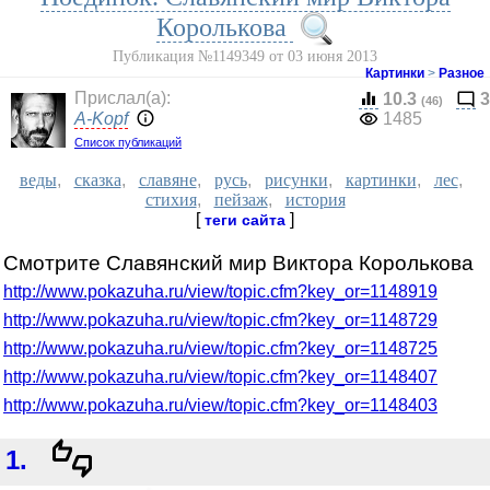
Королькова
Публикация №1149349 от 03 июня 2013
Картинки
>
Разное
Прислал(a):
10.3
3
(46)
A-Kopf
1485
Список публикаций
веды
,
сказка
,
славяне
,
русь
,
рисунки
,
картинки
,
лес
,
стихия
,
пейзаж
,
история
[
]
теги сайта
Смотрите Славянский мир Виктора Королькова
http://www.pokazuha.ru/view/topic.cfm?key_or=1148919
http://www.pokazuha.ru/view/topic.cfm?key_or=1148729
http://www.pokazuha.ru/view/topic.cfm?key_or=1148725
http://www.pokazuha.ru/view/topic.cfm?key_or=1148407
http://www.pokazuha.ru/view/topic.cfm?key_or=1148403
1.