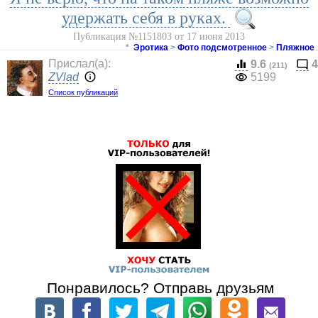
удержать себя в руках.
Публикация №1151803 от 17 июня 2013
*
Эротика
>
Фото подсмотренное
>
Пляжное
Прислал(a):
9.6
4
(211)
ZVlad
5199
Список публикаций
Понравилось? Отправь друзьям