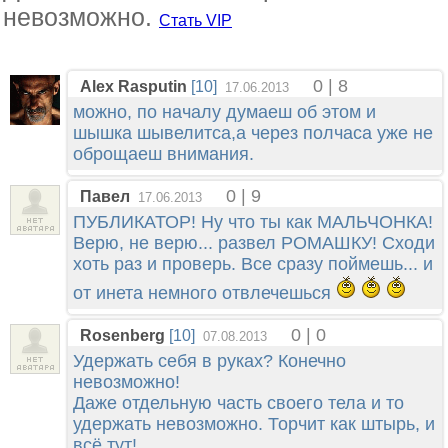
невозможно.
Стать VIP
0 | 8
Alex Rasputin
[10]
17.06.2013
можно, по началу думаеш об этом и
шышка шывелитса,а через полчаса уже не
оброщаеш внимания.
0 | 9
Павел
17.06.2013
ПУБЛИКАТОР! Ну что ты как МАЛЬЧОНКА!
Верю, не верю... развел РОМАШКУ! Сходи
хоть раз и проверь. Все сразу поймешь... и
от инета немного отвлечешься
0 | 0
Rosenberg
[10]
07.08.2013
Удержать себя в руках? Конечно
невозможно!
Даже отдельную часть своего тела и то
удержать невозможно. Торчит как штырь, и
всё тут!