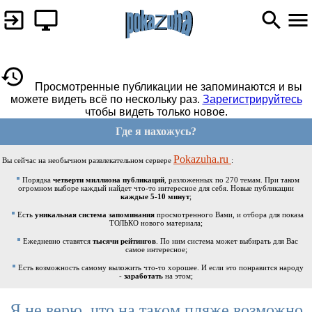
Просмотренные публикации не запоминаются и вы
можете видеть всё по нескольку раз.
Зарегистрируйтесь
чтобы видеть только новое.
Где я нахожусь?
Pokazuha.ru
Вы сейчас на необычном развлекательном сервере
:
Порядка
четверти миллиона публикаций
, разложенных по 270 темам. При таком
огромном выборе каждый найдет что-то интересное для себя. Новые публикации
каждые 5-10 минут
;
Есть
уникальная система запоминания
просмотренного Вами, и отбора для показа
ТОЛЬКО нового материала;
Ежедневно ставятся
тысячи рейтингов
. По ним система может выбирать для Вас
самое интересное;
Есть возможность самому выложить что-то хорошее. И если это понравится народу
-
заработать
на этом;
Я не верю, что на таком пляже возможно