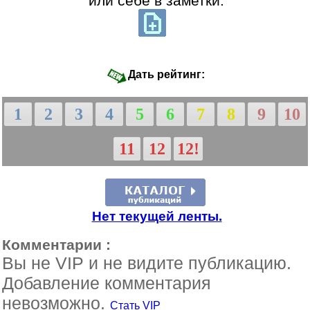
или себе в заметки:
Дать рейтинг:
1
2
3
4
5
6
7
8
9
10
11
12
12!
Нет текущей ленты.
Комментарии :
Вы не VIP и не видите публикацию.
Добавление комментария
невозможно.
Стать VIP