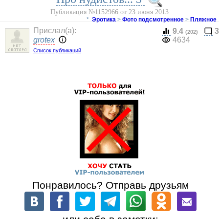
Публикация №1152966 от 23 июня 2013
*
Эротика
>
Фото подсмотренное
>
Пляжное
Прислал(a):
9.4
3
(202)
grotex
4634
Список публикаций
Понравилось? Отправь друзьям