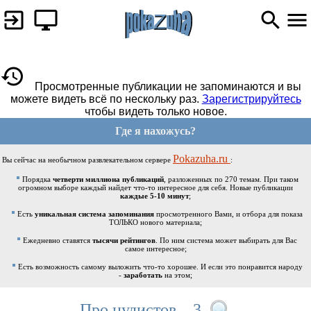
Просмотренные публикации не запоминаются и вы
можете видеть всё по нескольку раз.
Зарегистрируйтесь
чтобы видеть только новое.
Где я нахожусь?
Pokazuha.ru
Вы сейчас на необычном развлекательном сервере
:
Порядка
четверти миллиона публикаций
, разложенных по 270 темам. При таком
огромном выборе каждый найдет что-то интересное для себя. Новые публикации
каждые 5-10 минут
;
Есть
уникальная система запоминания
просмотренного Вами, и отбора для показа
ТОЛЬКО нового материала;
Ежедневно ставятся
тысячи рейтингов
. По ним система может выбирать для Вас
самое интересное;
Есть возможность самому выложить что-то хорошее. И если это понравится народу
-
заработать
на этом;
Про нудистов... 3