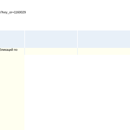
cfm?key_or=1160029
бликаций по