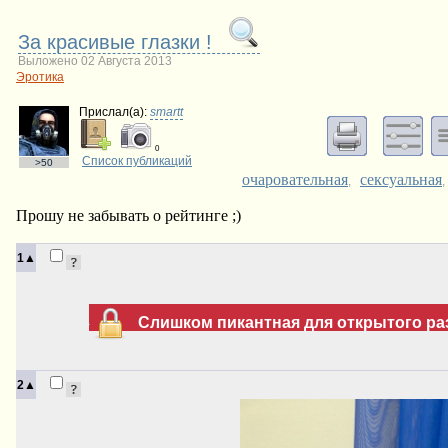
За красивые глазки !
Выложено 02 Августа 2013
Эротика
Прислал(a):
smartt
0
Список публикаций
>50
очаровательная
сексуальная
,
Прошу не забывать о рейтинге ;)
1▲
Слишком пикантная для открытого раз
2▲