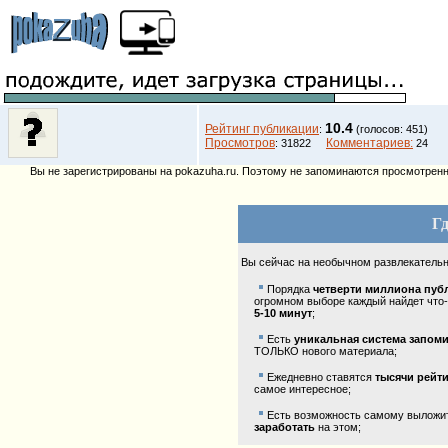
10.4
Рейтинг публикации
:
(голосов: 451)
Просмотров
Комментариев:
: 31822
24
Вы не зарегистрированы на pokazuha.ru. Поэтому не запоминаются просмотренны
Гд
Вы сейчас на необычном развлекатель
Порядка
четверти миллиона пуб
огромном выборе каждый найдет что-
5-10 минут
;
Есть
уникальная система запом
ТОЛЬКО нового материала;
Ежедневно ставятся
тысячи рейт
самое интересное;
Есть возможность самому выложить
заработать
на этом;