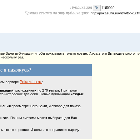
Публикация
Прямая ссылка на эту публикацию:
http://pokazuha.ru/view/topic.
е Вами публикации, чтобы показывать только новые. Из-за этого Вы видите много пу
нескольку раз.
е я нахожусь?
Pokazuha.ru
ном сервере
:
ликаций
, разложенных по 270 темам. При таком
то интересное для себя. Новые публикации
каждые
инания
просмотренного Вами, и отбора для показа
ингов
. По ним система может выбирать для Вас
 что-то хорошее. И если это понравится народу -