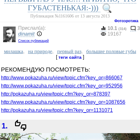
ГУБАСТЕНЬКАЯ:-)))
Публикация №1161606 от 13 августа 2013
Фотоэротика
Прислал(a):
10.1
3
(314)
dinamit
19167
Список публикаций
милашка
,
на природе
,
первый раз
,
большие половые губы
[
]
теги сайта
РЕКОМЕНДУЮ ПОСМОТРЕТЬ:
http://www.pokazuha.ru/view/topic.cfm?key_or=866067
http://www.pokazuha.ru/view/topic.cfm?key_or=952956
http://pokazuha.ru/view/topic.cfm?key_or=878397
http://www.pokazuha.ru/view/topic.cfm?key_or=1087656
http://pokazuha.ru/view/topic.cfm?key_or=1131071
1.