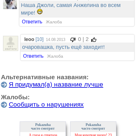
Наша Джоли, самая Анжелина во всем
мире!
Ответить
Жалоба
0 | 2
leoo
[10]
14.08.2013
очаровашка, пусть ещё заходит!
Ответить
Жалоба
Альтернативные названия:
Я придумал(а) название лучше
Жалобы:
Сообщить о нарушениях
Pokazuha
Pokazuha
часто смотрят
часто смотрят
А глаза я спрятала
Мои короткие видео! 23