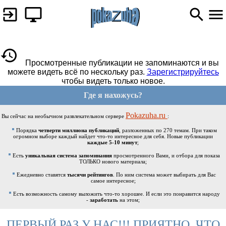
Просмотренные публикации не запоминаются и вы
можете видеть всё по нескольку раз.
Зарегистрируйтесь
чтобы видеть только новое.
Где я нахожусь?
Pokazuha.ru
Вы сейчас на необычном развлекательном сервере
:
Порядка
четверти миллиона публикаций
, разложенных по 270 темам. При таком
огромном выборе каждый найдет что-то интересное для себя. Новые публикации
каждые 5-10 минут
;
Есть
уникальная система запоминания
просмотренного Вами, и отбора для показа
ТОЛЬКО нового материала;
Ежедневно ставятся
тысячи рейтингов
. По ним система может выбирать для Вас
самое интересное;
Есть возможность самому выложить что-то хорошее. И если это понравится народу
-
заработать
на этом;
ПЕРВЫЙ РАЗ У НАС!!! ПРИЯТНО, ЧТО