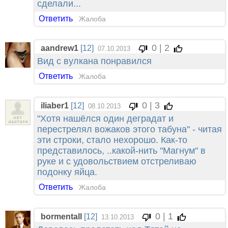
сделали...
Ответить
Жалоба
0 | 2
aandrew1
[12]
07.10.2013
Вид с вулкана понравился
Ответить
Жалоба
0 | 3
iliaber1
[12]
08.10.2013
"Хотя нашёлся один деградат и
перестрелял вожаков этого табуна" - читая
эти строки, стало нехорошо. Как-то
представилось, ..какой-нить "Магнум" в
руке и с удовольствием отстреливаю
подонку яйца.
Ответить
Жалоба
0 | 1
bormentall
[12]
13.10.2013