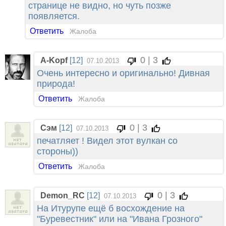
странице не видно, но чуть позже
появляется.
Ответить
Жалоба
0 | 3
A-Kopf
[12]
07.10.2013
Очень интересно и оригинально! Дивная
природа!
Ответить
Жалоба
0 | 3
Сэм
[12]
07.10.2013
печатляет ! Видел этот вулкан со
стороны))
Ответить
Жалоба
0 | 3
Demon_RC
[12]
07.10.2013
На Итурупе ещё б восхождение на
"Буревестник" или на "Ивана Грозного"