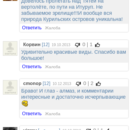
Довелось пролетать над Тятей на
вертолёте, по пути на Итуруп. Не
забываемое зрелище!!!И вообще вся
природа Курильских островов уникальна!
Ответить
Жалоба
0 | 1
Корвин
[12]
19.10.2013
Удивительно красивые виды. Спасибо вам
большое!
Ответить
Жалоба
0 | 2
cmonop
[12]
10.12.2013
Браво! И глаз - алмаз, и комментарии
интересные и достаточно исчерпывающие
Ответить
Жалоба