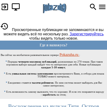
Просмотренные публикации не запоминаются и вы
можете видеть всё по нескольку раз.
Зарегистрируйтесь
чтобы видеть только новое.
Где я нахожусь?
Pokazuha.ru
Вы сейчас на необычном развлекательном сервере
:
Порядка
четверти миллиона публикаций
, разложенных по 270 темам. При таком
огромном выборе каждый найдет что-то интересное для себя. Новые публикации
каждые 5-10 минут
;
Есть
уникальная система запоминания
просмотренного Вами, и отбора для показа
ТОЛЬКО нового материала;
Ежедневно ставятся
тысячи рейтингов
. По ним система может выбирать для Вас
самое интересное;
Есть возможность самому выложить что-то хорошее. И если это понравится народу
-
заработать
на этом;
Восхождение на вулкан Тятя. Остров