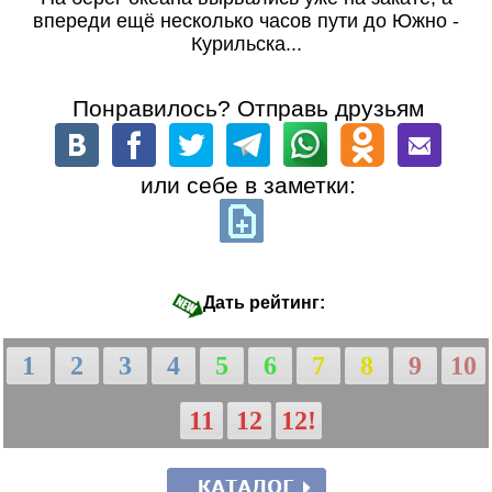
впереди ещё несколько часов пути до Южно -
Курильска...
Понравилось? Отправь друзьям
или себе в заметки:
Дать рейтинг:
1
2
3
4
5
6
7
8
9
10
11
12
12!