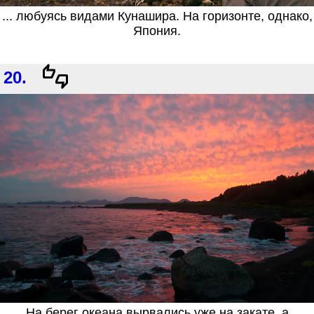
... любуясь видами Кунашира. На горизонте, однако,
Япония.
20.
На берег океана вырвались уже на закате, а