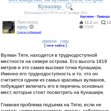
Кунашир.
Публикация №1170716 от 07 октября 2013
Картинки
>
Природа
Прислал(a):
11.2
12
(47)
vigrey
1509
Список публикаций
природа
,
горы
[
]
теги сайта
Вулкан Тятя, находится в труднодоступной
местности на севере острова. Его высота 1819
метров и это самая высокая точка Кунашира.
Именно его труднодоступность и то, что он
считается одним из самых красивых вулканов,
побуждает включать его в перечень основных
мест, которые стоит посмотреть на Кунашире.
Главная проблема подъема на Тятю, если не
считать непредсказуемость погоды, собственно