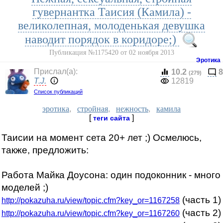
гувернантка Таисия (Камила) -
великолепная, молоденькая девушка
наводит порядок в коридоре;)
Публикация №1175420 от 02 ноября 2013
Эротика
Прислал(a):
10.2
8
(279)
T.J.
12819
Список публикаций
эротика
,
стройная
,
нежность
,
камила
[
]
теги сайта
Таисии на момент сета 20+ лет ;) Осмелюсь,
также, предложить:
Работа Майка Доусона: один подоконник - много
моделей ;)
(часть 1)
http://pokazuha.ru/view/topic.cfm?key_or=1167258
(часть 2)
http://pokazuha.ru/view/topic.cfm?key_or=1167260