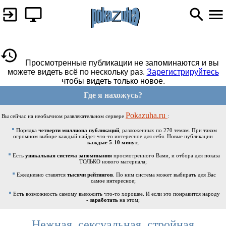
Просмотренные публикации не запоминаются и вы
можете видеть всё по нескольку раз.
Зарегистрируйтесь
чтобы видеть только новое.
Где я нахожусь?
Pokazuha.ru
Вы сейчас на необычном развлекательном сервере
:
Порядка
четверти миллиона публикаций
, разложенных по 270 темам. При таком
огромном выборе каждый найдет что-то интересное для себя. Новые публикации
каждые 5-10 минут
;
Есть
уникальная система запоминания
просмотренного Вами, и отбора для показа
ТОЛЬКО нового материала;
Ежедневно ставятся
тысячи рейтингов
. По ним система может выбирать для Вас
самое интересное;
Есть возможность самому выложить что-то хорошее. И если это понравится народу
-
заработать
на этом;
Нежная, сексуальная, стройная