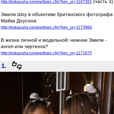
(часть 3)
http://pokazuha.ru/view/topic.cfm?key_or=1167261
Эмили Шоу в объективе британского фотографа
Майка Доусона:
http://pokazuha.ru/view/topic.cfm?key_or=1173966
В жизни личной и модельной: нежная Эмили -
ангел или чертенок?
http://pokazuha.ru/view/topic.cfm?key_or=1171875
1.