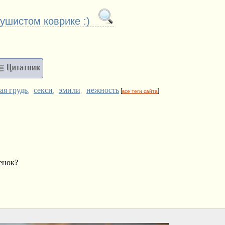
пушистом коврике :)
ая грудь
секси
эмили
нежность
,
,
,
[
]
все теги сайта
енок?