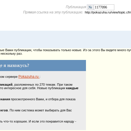
Публикация
Прямая ссылка на эту публикацию:
http://pokazuha.ru/view/topic.
е Вами публикации, чтобы показывать только новые. Из-за этого Вы видите много пу
нескольку раз.
е я нахожусь?
Pokazuha.ru
ном сервере
:
ликаций
, разложенных по 270 темам. При таком
то интересное для себя. Новые публикации
каждые
инания
просмотренного Вами, и отбора для показа
ингов
. По ним система может выбирать для Вас
 что-то хорошее. И если это понравится народу -