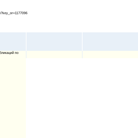
cfm?key_or=1177096
бликаций по