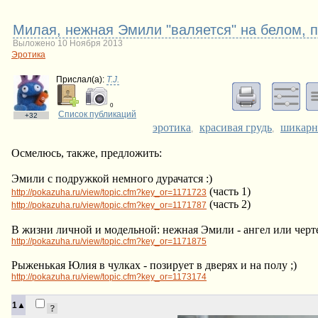
Милая, нежная Эмили "валяется" на белом, 
Выложено 10 Ноября 2013
Эротика
Прислал(a):
T.J.
0
Список публикаций
+32
эротика
красивая грудь
шикарн
,
,
Осмелюсь, также, предложить:
Эмили с подружкой немного дурачатся :)
(часть 1)
http://pokazuha.ru/view/topic.cfm?key_or=1171723
(часть 2)
http://pokazuha.ru/view/topic.cfm?key_or=1171787
В жизни личной и модельной: нежная Эмили - ангел или черт
http://pokazuha.ru/view/topic.cfm?key_or=1171875
Рыженькая Юлия в чулках - позирует в дверях и на полу ;)
http://pokazuha.ru/view/topic.cfm?key_or=1173174
1▲