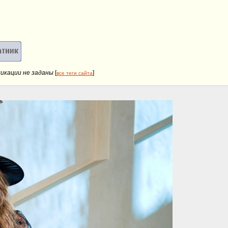
ликации не заданы
[
]
все теги сайта