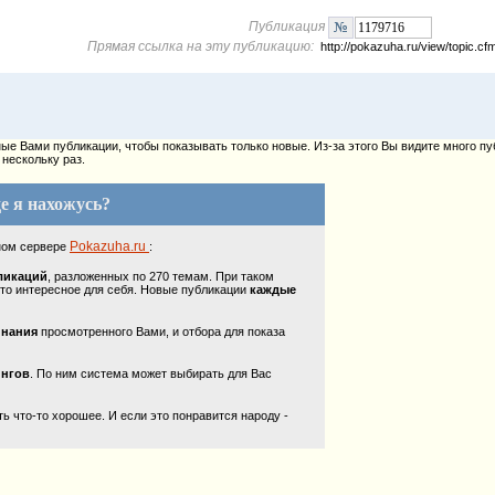
Публикация
Прямая ссылка на эту публикацию:
http://pokazuha.ru/view/topic.
е Вами публикации, чтобы показывать только новые. Из-за этого Вы видите много пу
нескольку раз.
е я нахожусь?
Pokazuha.ru
ном сервере
:
ликаций
, разложенных по 270 темам. При таком
то интересное для себя. Новые публикации
каждые
инания
просмотренного Вами, и отбора для показа
ингов
. По ним система может выбирать для Вас
 что-то хорошее. И если это понравится народу -