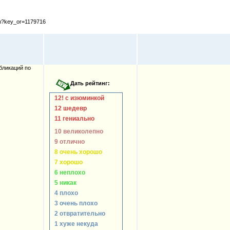
cfm?key_or=1179716
бликаций по
12! с изюминкой
12 шедевр
11 гениально
10 великолепно
9 отлично
8 очень хорошо
7 хорошо
6 неплохо
5 никак
4 плохо
3 очень плохо
2 отвратительно
1 хуже некуда