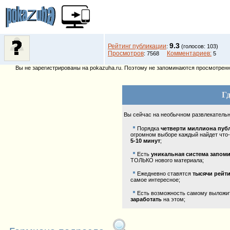
9.3
Рейтинг публикации
:
(голосов: 103)
Просмотров
Комментариев:
: 7568
5
Вы не зарегистрированы на pokazuha.ru. Поэтому не запоминаются просмотренны
Гд
Вы сейчас на необычном развлекатель
Порядка
четверти миллиона пуб
огромном выборе каждый найдет что-
5-10 минут
;
Есть
уникальная система запом
ТОЛЬКО нового материала;
Ежедневно ставятся
тысячи рейт
самое интересное;
Есть возможность самому выложить
заработать
на этом;