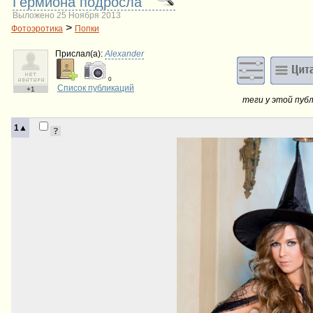
Гермиона подросла
Выложено 25 Ноября 2013
>
Фотоэротика
Попки
Прислал(a):
Alexander
0
Список публикаций
+1
теги у этой пуб
1▲