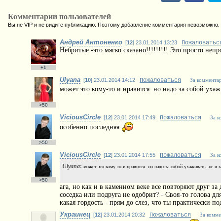
Комментарии пользователей
Вы не VIP и не видите публикацию. Поэтому добавление комментария невозможно.
Андрей Антоненко
[
12
] 23.01.2014 13:23
Пожаловатьс
Небритые -это мягко сказано!!!!!!!!! Это просто неп
+1
Ulyana
[
10
] 23.01.2014 14:12
Пожаловаться
За коммента
может это кому-то и нравится. но надо за собой уха
>50
ViciousCircle
[
12
] 23.01.2014 17:49
Пожаловаться
За к
особенно последняя
>50
ViciousCircle
[
12
] 23.01.2014 17:55
Пожаловаться
За к
Ulyana
:
может это кому-то и нравится. но надо за собой ухаживать. не в
>50
ага, но как и в каменном веке все повторяют друг за
соседка или подруга не одобрит? - Своя-то голова для
какая гордость - прям до слез, что ты практически по
Украинец
[
12
] 23.01.2014 20:32
Пожаловаться
За комме