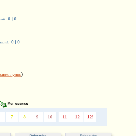
0 | 0
рий:
0 | 0
тарий:
)
вание лучше
Моя оценка:
6
7
8
9
10
11
12
12!