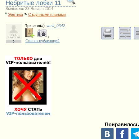
Небритые лобки 11
Выложено 23 Января 2014
*
>
Эротика
С крупными планами
Прислал(a):
vasil_0342
0
Список публикаций
0
Понравилось