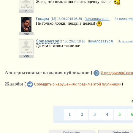
Жаль, что нельзя поставить оценку выше!
+1
Гевара
[
12
] 13.09.2018 08:39
Пожаловаться
За коммента
Не только лобки, пёzды в целом!
>50
Someperson
27.06.2025 18:16
Пожаловаться
За коммен
Да там и жопы такие же
>50
Альтернативные названия публикации
(
Я придумал(а) наз
Жалобы
(
)
Сообщить о нарушениях правил в этой публикации
1
2
3
4
5