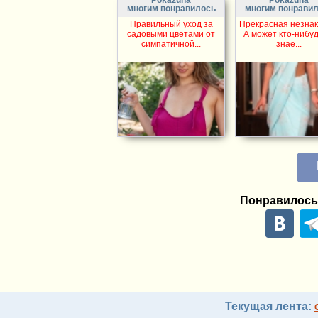
Pokazuha
Pokazuha
многим понравилось
многим понрави
Правильный уход за
Прекрасная незнак
садовыми цветами от
А может кто-нибуд
симпатичной...
знае...
Понравилось
Текущая лента: