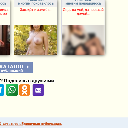
Pokazuha
Pokazuha
лось
многим понравилось
многим понравилось
омка.
Заведёт и зажжёт...
Сядь на мой, да поезжай
ь ее
домой...
? Поделись с друзьями:
Отсутствует. Единичная публикация.