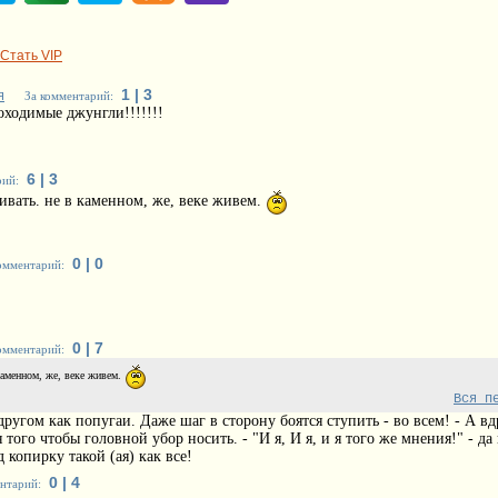
Стать VIP
1 | 3
я
За комментарий:
роходимые джунгли!!!!!!!
6 | 3
рий:
живать. не в каменном, же, веке живем.
0 | 0
омментарий:
0 | 7
омментарий:
 каменном, же, веке живем.
Вся п
 другом как попугаи. Даже шаг в сторону боятся ступить - во всем! - А вд
 того чтобы головной убор носить. - "И я, И я, и я того же мнения!" - да
д копирку такой (ая) как все!
0 | 4
нтарий: