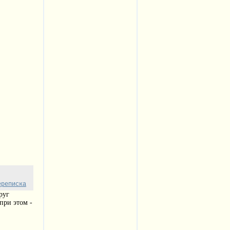
ереписка
руг
 при этом -