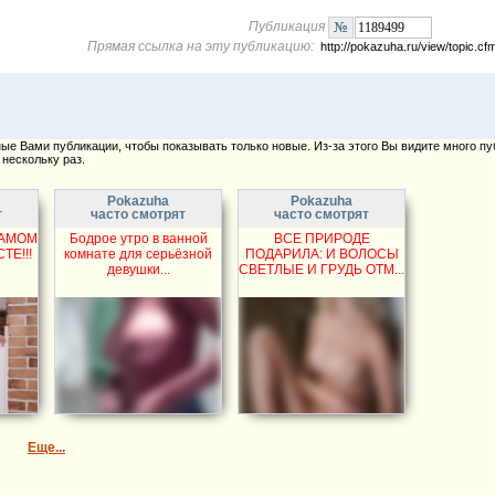
Публикация
Прямая ссылка на эту публикацию:
http://pokazuha.ru/view/topic.
е Вами публикации, чтобы показывать только новые. Из-за этого Вы видите много пу
нескольку раз.
Pokazuha
Pokazuha
т
часто смотрят
часто смотрят
САМОМ
Бодрое утро в ванной
ВСЕ ПРИРОДЕ
Е!!!
комнате для серьёзной
ПОДАРИЛА: И ВОЛОСЫ
девушки...
СВЕТЛЫЕ И ГРУДЬ ОТМ...
Еще...