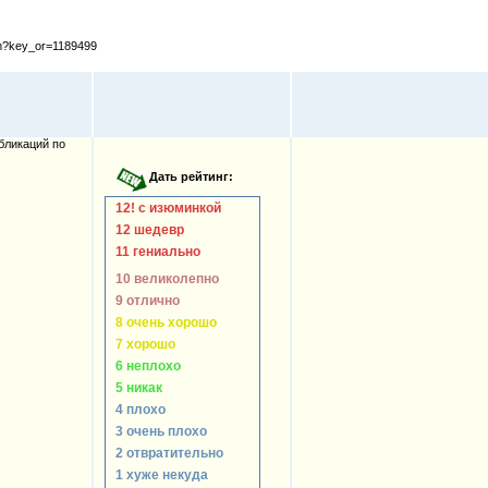
cfm?key_or=1189499
бликаций по
12! с изюминкой
12 шедевр
11 гениально
10 великолепно
9 отлично
8 очень хорошо
7 хорошо
6 неплохо
5 никак
4 плохо
3 очень плохо
2 отвратительно
1 хуже некуда